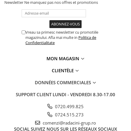
MOKKA / MOKKA X 2013-2019
SPARK M200 2005-2010
Newsletter
Ne manquez pas nos offres et promotions
Mazda CX-80 KL
SX4 S-CROSS Hybrid 48V 2020-
MOVANO
SPARK M300 2010-2018
prezent
TIGRA-B 2004-2009
S-CROSS HYBRID 48V 2022-prezent
VECTRA-C 2002-2008
VITARA 2015-prezent
Vreau sa primesc newsletter cu promotiile
VIVARO
magazinului. Afla mai multe in
Politica de
VITARA Hybrid 48V 2020-prezent
Confidentialitate
ZAFIRA
VITARA Strong Hybrid 140V 2022-
prezent
MON MAGASIN
eVitara 2025-prezent
CLIENTÈLE
DONNÉES COMMERCIALES
SUPPORT CLIENT
LUNDI - VENDREDI 8.30-17.00
0720.499.825
0724.515.273
comenzi@radacini-grup.ro
SOCIAL
SUIVEZ NOUS SUR LES RÉSEAUX SOCIAUX