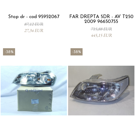
Stop dr - cod 95952067
FAR DREPTA 5DR - AV T250
2009 96650755
87,12 EUR
715,88 EUR
27,34 EUR
445,15 EUR
-38%
-38%