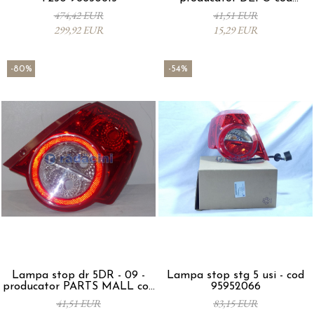
96650805
474,42 EUR
41,51 EUR
299,92 EUR
15,29 EUR
-80%
-54%
Lampa stop dr 5DR - 09 -
Lampa stop stg 5 usi - cod
producator PARTS MALL cod
95952066
96650805
41,51 EUR
83,15 EUR