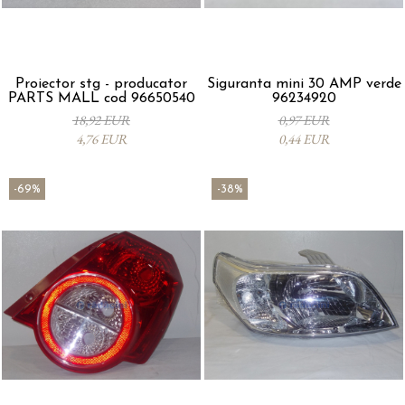
Proiector stg - producator
Siguranta mini 30 AMP verde
PARTS MALL cod 96650540
96234920
18,92 EUR
0,97 EUR
4,76 EUR
0,44 EUR
-69%
-38%