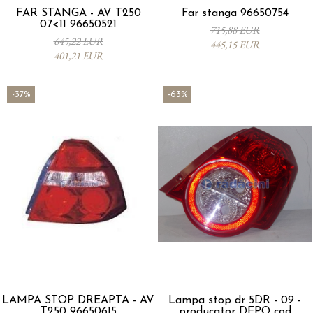
FAR STANGA - AV T250
Far stanga 96650754
07<11 96650521
715,88 EUR
645,22 EUR
445,15 EUR
401,21 EUR
-37%
-63%
LAMPA STOP DREAPTA - AV
Lampa stop dr 5DR - 09 -
T250 96650615
producator DEPO cod