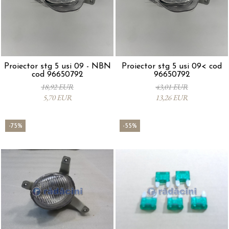
Proiector stg 5 usi 09 - NBN
Proiector stg 5 usi 09< cod
cod 96650792
96650792
18,92 EUR
43,01 EUR
5,70 EUR
13,26 EUR
-75%
-55%