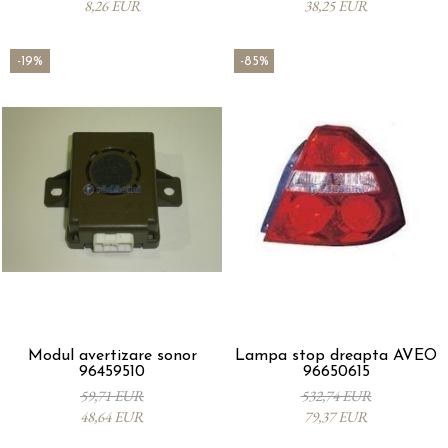
8,26 EUR
38,25 EUR
-19%
-85%
Modul avertizare sonor
Lampa stop dreapta AVEO
96459510
96650615
59,71 EUR
532,74 EUR
48,64 EUR
79,37 EUR