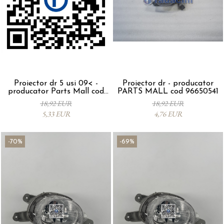
Proiector dr 5 usi 09< -
Proiector dr - producator
producator Parts Mall cod
PARTS MALL cod 96650541
96650793
18,92 EUR
18,92 EUR
5,33 EUR
4,76 EUR
-70%
-69%