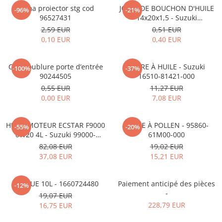
MOKKA / MOKKA X 2013-2019
SPARK M200 2005-2010
Rama proiector stg cod
JOINT DE BOUCHON D'HUILE
Mazda CX-80 KL
SX4 S-CROSS Hybrid 48V 2020-
-96%
-21%
MOVANO
SPARK M300 2010-2018
96527431
14x20x1,5 - Suzuki
prezent
09168M14015-000
2,59 EUR
0,51 EUR
TIGRA-B 2004-2009
S-CROSS HYBRID 48V 2022-prezent
0,10 EUR
0,40 EUR
VECTRA-C 2002-2008
VITARA 2015-prezent
VIVARO
VITARA Hybrid 48V 2020-prezent
Clip doublure porte d’entrée
FILTRE À HUILE - Suzuki
-100%
-37%
90244505
16510-81421-000
ZAFIRA
VITARA Strong Hybrid 140V 2022-
0,55 EUR
11,27 EUR
prezent
0,00 EUR
7,08 EUR
eVitara 2025-prezent
HUILE MOTEUR ECSTAR F9000
FILTRE À POLLEN - 95860-
-55%
-20%
0W20 4L - Suzuki 99000-
61M00-000
21E20-047
82,08 EUR
19,02 EUR
37,08 EUR
15,21 EUR
ADBLUE 10L - 1660724480
Paiement anticipé des pièces
-12%
-
19,07 EUR
228,79 EUR
16,75 EUR