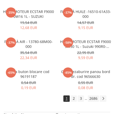
HUILE MOTEUR ECSTAR F9000
FILTRE À HUILE -16510-61A33-
-35%
-37%
0W16 1L - SUZUKI
000
19,54 EUR
14,57 EUR
12,68 EUR
9,15 EUR
FILTRE À AIR - 13780-68M00-
HUILE MOTEUR ECSTAR F9000
-37%
-58%
000
5W30 1L - Suzuki 990R0-
21E72-001
35,54 EUR
22,95 EUR
22,34 EUR
9,59 EUR
Rama buton blocare cod
Grila dezaburire panou bord
-65%
-85%
96191187
dr. cod 96566630
0,54 EUR
0,55 EUR
0,19 EUR
0,08 EUR
1
2
3
2686
...