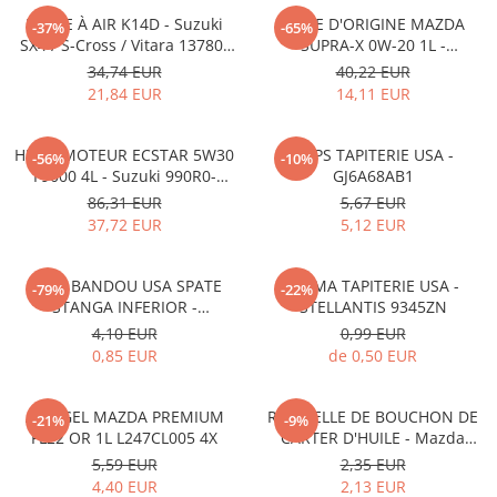
FILTRE À AIR K14D - Suzuki
HUILE D'ORIGINE MAZDA
-37%
-65%
SX4 / S-Cross / Vitara 13780-
SUPRA-X 0W-20 1L -
53SA0-000
0012MO0W20
34,74 EUR
40,22 EUR
21,84 EUR
14,11 EUR
HUILE MOTEUR ECSTAR 5W30
CLIPS TAPITERIE USA -
-56%
-10%
F9000 4L - Suzuki 990R0-
GJ6A68AB1
21E72-004
86,31 EUR
5,67 EUR
37,72 EUR
5,12 EUR
CLIPS BANDOU USA SPATE
CLEMA TAPITERIE USA -
-79%
-22%
STANGA INFERIOR -
STELLANTIS 9345ZN
KD5351SJ3A
4,10 EUR
0,99 EUR
0,85 EUR
de 0,50 EUR
ANTIGEL MAZDA PREMIUM
RONDELLE DE BOUCHON DE
-21%
-9%
FL22 OR 1L L247CL005 4X
CARTER D'HUILE - Mazda
995641400
5,59 EUR
2,35 EUR
4,40 EUR
2,13 EUR