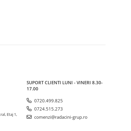
SUPORT CLIENTI
LUNI - VINERI 8.30-
17.00
0720.499.825
0724.515.273
al, Etaj 1,
comenzi@radacini-grup.ro