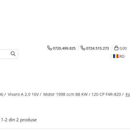
0720.499.825
0724.515.273
0,00
RO
4) /
Vivaro A 2.0 16V /
Motor 1998 ccm 88 KW / 120 CP F4R-820 /
Fr
1-
2
din
2
produse