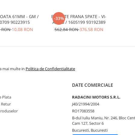
ROATA 61MM - GM /
PLACUTE FRANA SPATE - VI-
-33%
0709 90223915
A,VI-B / 1605199 93192389
8 RON
10,08 RON
562,84 RON
376,58 RON
la mai multe in
Politica de Confidentialitate
DATE COMERCIALE
 Plata
RADACINI MOTORS S.R.L.
e Retur
J40/21994/2004
Produselor
RO17083558
B-dul Iuliu Maniu, Nr. 246, Bloc Centr
Cam 127, Sector 6
Bucuresti, Bucuresti