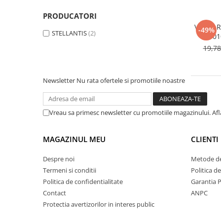
MOKKA / MOKKA X 2013-2019
SPARK M200 2005-2010
Mazda CX-80 KL
SX4 S-CROSS Hybrid 48V 2020-
MOVANO
SPARK M300 2010-2018
PRODUCATORI
prezent
VALVA 
-49%
TIGRA-B 2004-2009
STELLANTIS
(2)
S-CROSS HYBRID 48V 2022-prezent
101
VECTRA-C 2002-2008
19,7
VITARA 2015-prezent
VIVARO
VITARA Hybrid 48V 2020-prezent
ZAFIRA
Newsletter
Nu rata ofertele si promotiile noastre
VITARA Strong Hybrid 140V 2022-
prezent
eVitara 2025-prezent
Vreau sa primesc newsletter cu promotiile magazinului. Af
MAGAZINUL MEU
CLIENTI
Despre noi
Metode de
Termeni si conditii
Politica d
Politica de confidentialitate
Garantia 
Contact
ANPC
Protectia avertizorilor in interes public