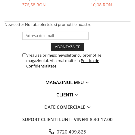
MOKKA / MOKKA X 2013-2019
SPARK M200 2005-2010
376,58 RON
10,08 RON
Mazda CX-80 KL
SX4 S-CROSS Hybrid 48V 2020-
MOVANO
SPARK M300 2010-2018
prezent
TIGRA-B 2004-2009
S-CROSS HYBRID 48V 2022-prezent
Newsletter
Nu rata ofertele si promotiile noastre
VECTRA-C 2002-2008
VITARA 2015-prezent
VIVARO
VITARA Hybrid 48V 2020-prezent
ZAFIRA
VITARA Strong Hybrid 140V 2022-
Vreau sa primesc newsletter cu promotiile
prezent
magazinului. Afla mai multe in
Politica de
eVitara 2025-prezent
Confidentialitate
MAGAZINUL MEU
CLIENTI
DATE COMERCIALE
SUPORT CLIENTI
LUNI - VINERI 8.30-17.00
0720.499.825