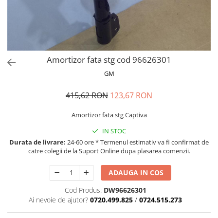
MOKKA / MOKKA X 2013-2019
SPARK M200 2005-2010
Mazda CX-80 KL
SX4 S-CROSS Hybrid 48V 2020-
MOVANO
SPARK M300 2010-2018
prezent
TIGRA-B 2004-2009
S-CROSS HYBRID 48V 2022-prezent
VECTRA-C 2002-2008
VITARA 2015-prezent
Amortizor fata stg cod 96626301
VIVARO
VITARA Hybrid 48V 2020-prezent
GM
ZAFIRA
VITARA Strong Hybrid 140V 2022-
prezent
415,62 RON
123,67 RON
eVitara 2025-prezent
Amortizor fata stg Captiva
IN STOC
Durata de livrare:
24-60 ore * Termenul estimativ va fi confirmat de
catre colegii de la Suport Online dupa plasarea comenzii.
ADAUGA IN COS
Cod Produs:
DW96626301
Ai nevoie de ajutor?
0720.499.825
/
0724.515.273