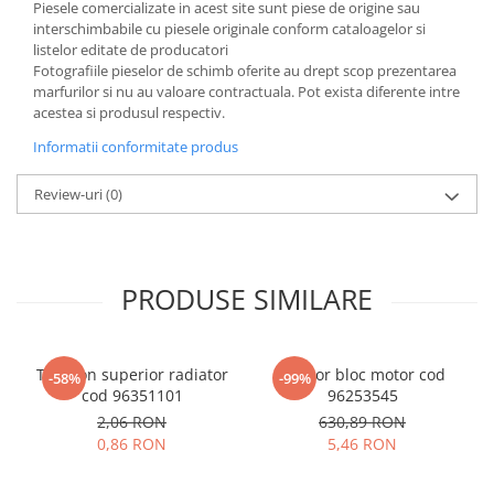
Piesele comercializate in acest site sunt piese de origine sau
interschimbabile cu piesele originale conform cataloagelor si
listelor editate de producatori
Fotografiile pieselor de schimb oferite au drept scop prezentarea
marfurilor si nu au valoare contractuala. Pot exista diferente intre
acestea si produsul respectiv.
Informatii conformitate produs
Review-uri
(0)
PRODUSE SIMILARE
Tampon superior radiator
Senzor bloc motor cod
-58%
-99%
cod 96351101
96253545
2,06 RON
630,89 RON
0,86 RON
5,46 RON