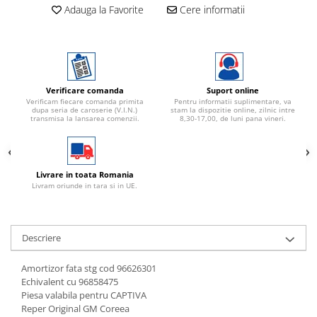
Adauga la Favorite
Cere informatii
Verificare comanda
Suport online
Verificam fiecare comanda primita
Pentru informatii suplimentare, va
dupa seria de caroserie (V.I.N.)
stam la dispozitie online, zilnic intre
transmisa la lansarea comenzii.
8,30-17,00, de luni pana vineri.
Livrare in toata Romania
Livram oriunde in tara si in UE.
Descriere
Amortizor fata stg cod 96626301
Echivalent cu 96858475
Piesa valabila pentru CAPTIVA
Reper Original GM Coreea