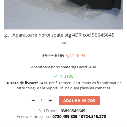
MOKKA / MOKKA X 2013-2019
SPARK M200 2005-2010
Mazda CX-80 KL
SX4 S-CROSS Hybrid 48V 2020-
MOVANO
SPARK M300 2010-2018
prezent
TIGRA-B 2004-2009
S-CROSS HYBRID 48V 2022-prezent
VECTRA-C 2002-2008
VITARA 2015-prezent
Aparatoare noroi spate stg 4DR cod 96545645
VIVARO
VITARA Hybrid 48V 2020-prezent
GM
ZAFIRA
VITARA Strong Hybrid 140V 2022-
prezent
19,13 RON
6,41 RON
eVitara 2025-prezent
Aparatoare noroi spate stg Lacetti 4DR
IN STOC
Durata de livrare:
24-60 ore * Termenul estimativ va fi confirmat de
catre colegii de la Suport Online dupa plasarea comenzii.
ADAUGA IN COS
Cod Produs:
DW96545645
Ai nevoie de ajutor?
0720.499.825
/
0724.515.273