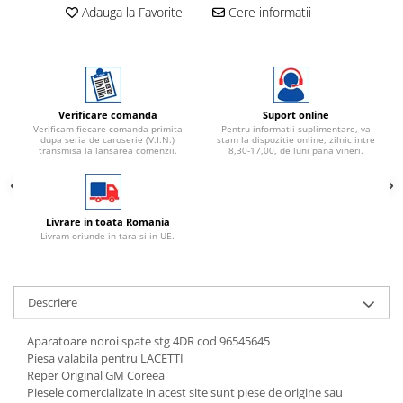
Adauga la Favorite
Cere informatii
Verificare comanda
Suport online
Verificam fiecare comanda primita
Pentru informatii suplimentare, va
dupa seria de caroserie (V.I.N.)
stam la dispozitie online, zilnic intre
transmisa la lansarea comenzii.
8,30-17,00, de luni pana vineri.
Livrare in toata Romania
Livram oriunde in tara si in UE.
Descriere
Aparatoare noroi spate stg 4DR cod 96545645
Piesa valabila pentru LACETTI
Reper Original GM Coreea
Piesele comercializate in acest site sunt piese de origine sau