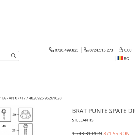
0720.499.825
0724.515.273
0,00
RO
A - AN 07<17 / 4820925 95261628
BRAT PUNTE SPATE DRE
STELLANTIS
1.743,31 RON
871,55 RON