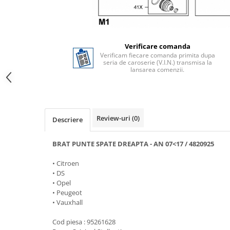
Verificare comanda
Verificam fiecare comanda primita dupa
seria de caroserie (V.I.N.) transmisa la
lansarea comenzii.
Review-uri
(0)
Descriere
BRAT PUNTE SPATE DREAPTA - AN 07<17 / 4820925
• Citroen
• DS
• Opel
• Peugeot
• Vauxhall
Cod piesa : 95261628