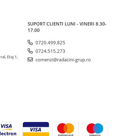
SUPORT CLIENTI
LUNI - VINERI 8.30-
17.00
0720.499.825
0724.515.273
al, Etaj 1,
comenzi@radacini-grup.ro