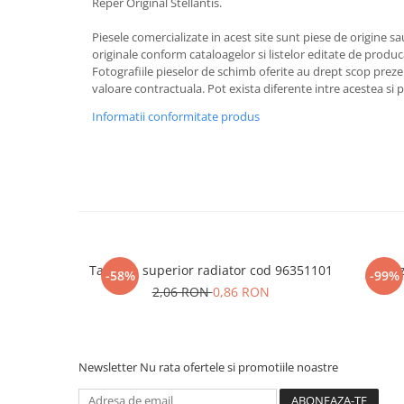
Reper Original Stellantis.
Piesele comercializate in acest site sunt piese de origine s
originale conform cataloagelor si listelor editate de produc
Fotografiile pieselor de schimb oferite au drept scop preze
valoare contractuala. Pot exista diferente intre acestea si 
Informatii conformitate produs
Tampon superior radiator cod 96351101
Senz
-58%
-99%
2,06 RON
0,86 RON
Newsletter
Nu rata ofertele si promotiile noastre