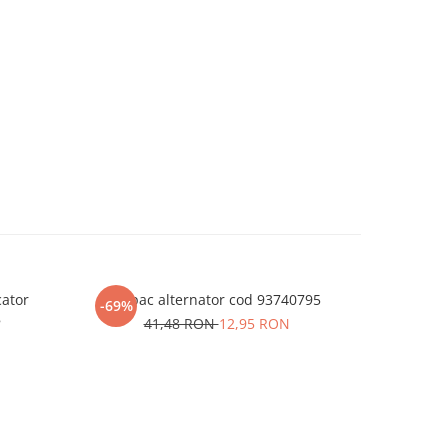
cator
Capac alternator cod 93740795
Pinion vi
-69%
-63%
8
41,48 RON
12,95 RON