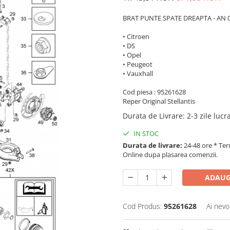
BRAT PUNTE SPATE DREAPTA - AN 0
• Citroen
• DS
• Opel
• Peugeot
• Vauxhall
Cod piesa : 95261628
Reper Original Stellantis
Durata de Livrare
:
2-3 zile luc
IN STOC
Durata de livrare:
24-48 ore * Ter
Online dupa plasarea comenzii.
ADAUG
Cod Produs:
95261628
Ai nevo