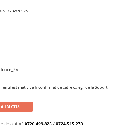
7<17 / 4820925
ratoare_SV
menul estimativ va fi confirmat de catre colegii de la Suport
A IN COS
ie de ajutor?
0720.499.825
/
0724.515.273