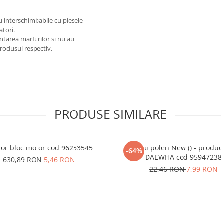
au interschimbabile cu piesele
atori.
ntarea marfurilor si nu au
produsul respectiv.
PRODUSE SIMILARE
or bloc motor cod 96253545
Filtru polen New () - produ
-64%
DAEWHA cod 9594723
630,89 RON
5,46 RON
22,46 RON
7,99 RON