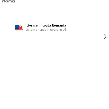
informatii
Livrare in toata Romania
Livram oriunde in tara si in UE.