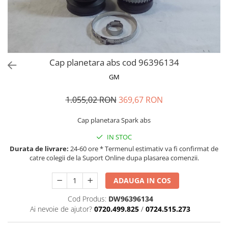
MOKKA / MOKKA X 2013-2019
SPARK M200 2005-2010
Mazda CX-80 KL
SX4 S-CROSS Hybrid 48V 2020-
MOVANO
SPARK M300 2010-2018
prezent
TIGRA-B 2004-2009
S-CROSS HYBRID 48V 2022-prezent
VECTRA-C 2002-2008
VITARA 2015-prezent
Cap planetara abs cod 96396134
VIVARO
VITARA Hybrid 48V 2020-prezent
GM
ZAFIRA
VITARA Strong Hybrid 140V 2022-
prezent
1.055,02 RON
369,67 RON
eVitara 2025-prezent
Cap planetara Spark abs
IN STOC
Durata de livrare:
24-60 ore * Termenul estimativ va fi confirmat de
catre colegii de la Suport Online dupa plasarea comenzii.
ADAUGA IN COS
Cod Produs:
DW96396134
Ai nevoie de ajutor?
0720.499.825
/
0724.515.273