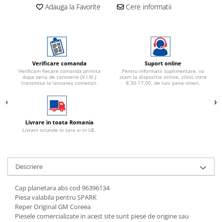
Adauga la Favorite
Cere informatii
Verificare comanda
Suport online
Verificam fiecare comanda primita
Pentru informatii suplimentare, va
dupa seria de caroserie (V.I.N.)
stam la dispozitie online, zilnic intre
transmisa la lansarea comenzii.
8,30-17,00, de luni pana vineri.
Livrare in toata Romania
Livram oriunde in tara si in UE.
Descriere
Cap planetara abs cod 96396134
Piesa valabila pentru SPARK
Reper Original GM Coreea
Piesele comercializate in acest site sunt piese de origine sau