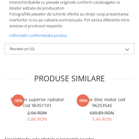
interschimbabile cu piesele originale conform cataloagelor si
listelor editate de producatori
Fotografiile pieselor de schimb oferite au drept scop prezentarea
marfurilor si nu au valoare contractuala. Pot exista diferente intre
acestea si produsul respectiv.
Informatii conformitate produs
Review-uri
(0)
PRODUSE SIMILARE
Tampon superior radiator
Senzor bloc motor cod
-58%
-99%
cod 96351101
96253545
2,06 RON
630,89 RON
0,86 RON
5,46 RON
Newsletter
Nu rata ofertele si promotiile noastre