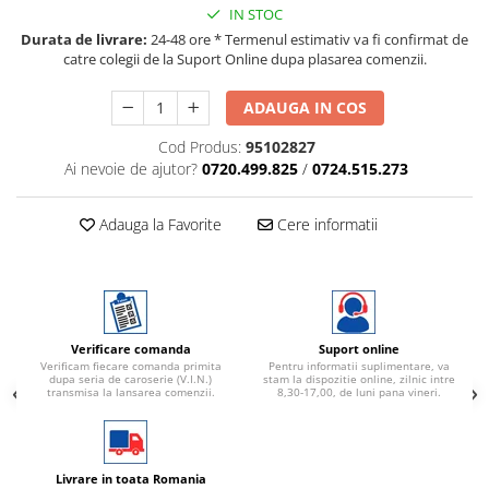
IN STOC
Durata de livrare:
24-48 ore * Termenul estimativ va fi confirmat de
catre colegii de la Suport Online dupa plasarea comenzii.
ADAUGA IN COS
Cod Produs:
95102827
Ai nevoie de ajutor?
0720.499.825
/
0724.515.273
Adauga la Favorite
Cere informatii
Verificare comanda
Suport online
Verificam fiecare comanda primita
Pentru informatii suplimentare, va
dupa seria de caroserie (V.I.N.)
stam la dispozitie online, zilnic intre
transmisa la lansarea comenzii.
8,30-17,00, de luni pana vineri.
Livrare in toata Romania