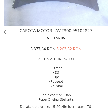
MOKKA / MOKKA X 2013-2019
SPARK M200 2005-2010
Mazda CX-80 KL
SX4 S-CROSS Hybrid 48V 2020-
MOVANO
SPARK M300 2010-2018
prezent
TIGRA-B 2004-2009
S-CROSS HYBRID 48V 2022-prezent
VECTRA-C 2002-2008
VITARA 2015-prezent
CAPOTA MOTOR - AV T300 95102827
VIVARO
VITARA Hybrid 48V 2020-prezent
STELLANTIS
ZAFIRA
VITARA Strong Hybrid 140V 2022-
prezent
5.377,64 RON
3.263,52 RON
eVitara 2025-prezent
CAPOTA MOTOR - AV T300
• Citroen
• DS
• Opel
• Peugeot
• Vauxhall
Cod piesa : 95102827
Reper Original Stellantis
Durata de Livrare
:
15-20 zile lucratoare_T6