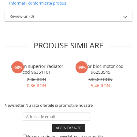
Informatii conformitate produs
Review-uri
(0)
PRODUSE SIMILARE
Tampon superior radiator
Senzor bloc motor cod
-58%
-99%
cod 96351101
96253545
2,06 RON
630,89 RON
0,86 RON
5,46 RON
Newsletter
Nu rata ofertele si promotiile noastre
Vreau sa primesc newsletter cu promotiile