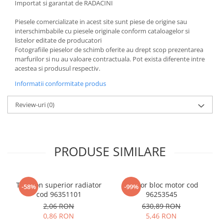
Importat si garantat de RADACINI
Piesele comercializate in acest site sunt piese de origine sau
interschimbabile cu piesele originale conform cataloagelor si
listelor editate de producatori
Fotografiile pieselor de schimb oferite au drept scop prezentarea
marfurilor si nu au valoare contractuala. Pot exista diferente intre
acestea si produsul respectiv.
Informatii conformitate produs
Review-uri
(0)
PRODUSE SIMILARE
Tampon superior radiator
Senzor bloc motor cod
-58%
-99%
cod 96351101
96253545
2,06 RON
630,89 RON
0,86 RON
5,46 RON