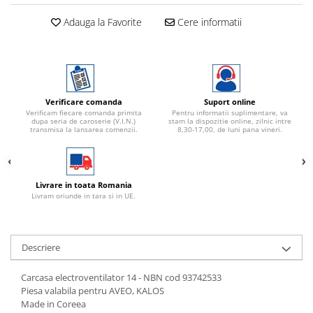
Adauga la Favorite
Cere informatii
Verificare comanda
Suport online
Verificam fiecare comanda primita
Pentru informatii suplimentare, va
dupa seria de caroserie (V.I.N.)
stam la dispozitie online, zilnic intre
transmisa la lansarea comenzii.
8,30-17,00, de luni pana vineri.
Livrare in toata Romania
Livram oriunde in tara si in UE.
Descriere
Carcasa electroventilator 14 - NBN cod 93742533
Piesa valabila pentru AVEO, KALOS
Made in Coreea