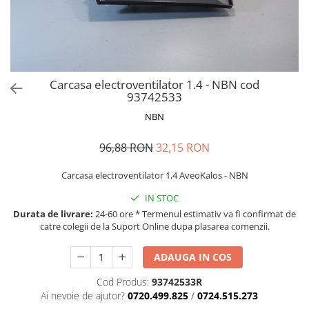
MOKKA / MOKKA X 2013-2019
SPARK M200 2005-2010
Mazda CX-80 KL
SX4 S-CROSS Hybrid 48V 2020-
MOVANO
SPARK M300 2010-2018
prezent
TIGRA-B 2004-2009
S-CROSS HYBRID 48V 2022-prezent
VECTRA-C 2002-2008
VITARA 2015-prezent
Carcasa electroventilator 1.4 - NBN cod
VIVARO
VITARA Hybrid 48V 2020-prezent
93742533
ZAFIRA
VITARA Strong Hybrid 140V 2022-
NBN
prezent
96,88 RON
32,15 RON
eVitara 2025-prezent
Carcasa electroventilator 1,4 AveoKalos - NBN
IN STOC
Durata de livrare:
24-60 ore * Termenul estimativ va fi confirmat de
catre colegii de la Suport Online dupa plasarea comenzii.
ADAUGA IN COS
Cod Produs:
93742533R
Ai nevoie de ajutor?
0720.499.825
/
0724.515.273