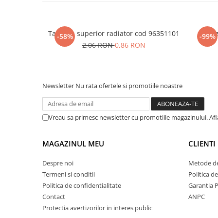
Tampon superior radiator cod 96351101
Senz
-58%
-99%
2,06 RON
0,86 RON
Newsletter
Nu rata ofertele si promotiile noastre
Vreau sa primesc newsletter cu promotiile magazinului. Af
MAGAZINUL MEU
CLIENTI
Despre noi
Metode de
Termeni si conditii
Politica d
Politica de confidentialitate
Garantia 
Contact
ANPC
Protectia avertizorilor in interes public