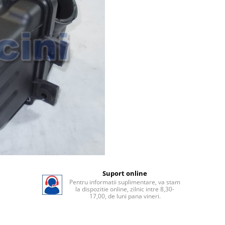
Suport online
Pentru informatii suplimentare, va stam
la dispozitie online, zilnic intre 8,30-
17,00, de luni pana vineri.