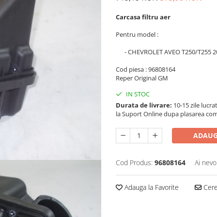
Carcasa filtru aer
Pentru model :
- CHEVROLET AVEO T250/T255 2
Cod piesa : 96808164
Reper Original GM
IN STOC
Durata de livrare:
10-15 zile lucra
la Suport Online dupa plasarea com
ADAUG
Cod Produs:
96808164
Ai nevo
Adauga la Favorite
Cere 