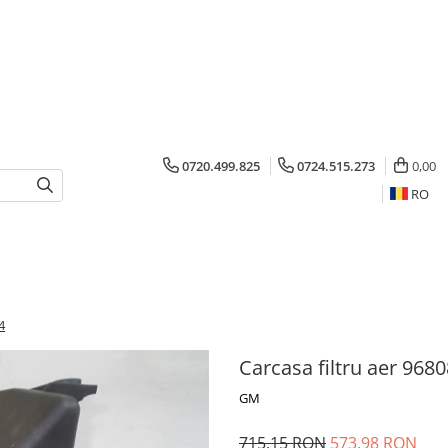
0720.499.825
0724.515.273
0,00
RO
4
Carcasa filtru aer 968
GM
715,15 RON
573,98 RON