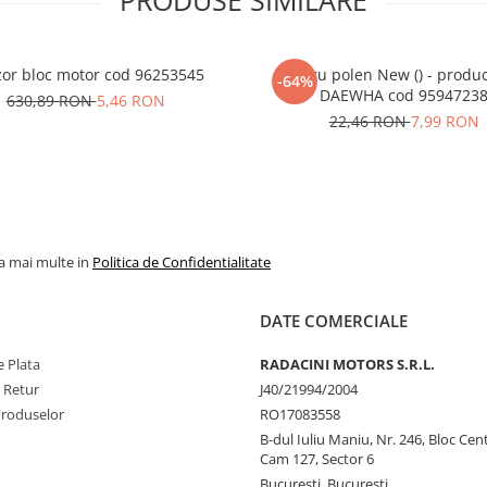
PRODUSE SIMILARE
or bloc motor cod 96253545
Filtru polen New () - produ
-64%
DAEWHA cod 9594723
630,89 RON
5,46 RON
22,46 RON
7,99 RON
la mai multe in
Politica de Confidentialitate
DATE COMERCIALE
 Plata
RADACINI MOTORS S.R.L.
e Retur
J40/21994/2004
Produselor
RO17083558
B-dul Iuliu Maniu, Nr. 246, Bloc Centr
Cam 127, Sector 6
Bucuresti, Bucuresti