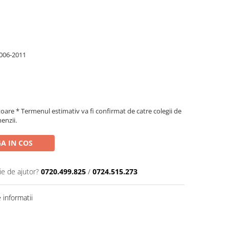
006-2011
toare * Termenul estimativ va fi confirmat de catre colegii de
enzii.
A IN COS
ie de ajutor?
0720.499.825
/
0724.515.273
informatii