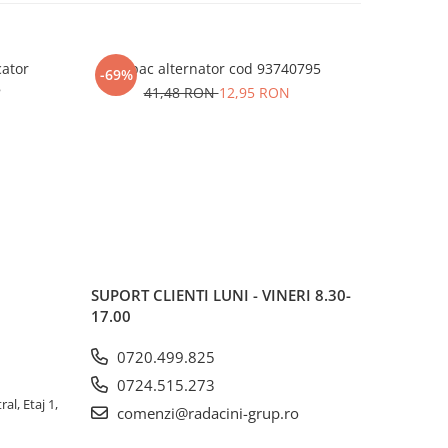
cator
Capac alternator cod 93740795
Pinion vi
-69%
-63%
8
41,48 RON
12,95 RON
SUPORT CLIENTI
LUNI - VINERI 8.30-
17.00
0720.499.825
0724.515.273
al, Etaj 1,
comenzi@radacini-grup.ro