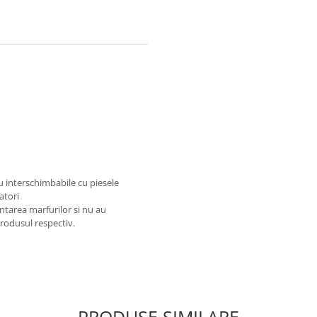
au interschimbabile cu piesele
atori
ntarea marfurilor si nu au
produsul respectiv.