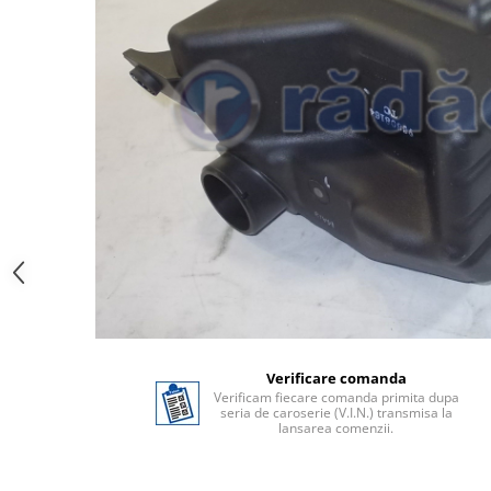
Verificare comanda
Verificam fiecare comanda primita dupa
seria de caroserie (V.I.N.) transmisa la
lansarea comenzii.