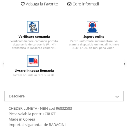
Adauga la Favorite
Cere informatii
Verificare comanda
Suport online
Verificam fiecare comanda primita
Pentru informatii suplimentare, va
dupa seria de caroserie (V.I.N.)
stam la dispozitie online, zilnic intre
transmisa la lansarea comenzii.
8,30-17,00, de luni pana vineri.
Livrare in toata Romania
Livram oriunde in tara si in UE.
Descriere
CHEDER LUNETA - NBN cod 96832583
Piesa valabila pentru CRUZE
Made in Coreea
Importat si garantat de RADACINI