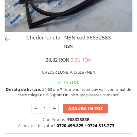
MOKKA / MOKKA X 2013-2019
SPARK M200 2005-2010
Mazda CX-80 KL
SX4 S-CROSS Hybrid 48V 2020-
MOVANO
SPARK M300 2010-2018
prezent
TIGRA-B 2004-2009
S-CROSS HYBRID 48V 2022-prezent
VECTRA-C 2002-2008
VITARA 2015-prezent
Cheder luneta - NBN cod 96832583
VIVARO
VITARA Hybrid 48V 2020-prezent
NBN
ZAFIRA
VITARA Strong Hybrid 140V 2022-
prezent
28,82 RON
9,35 RON
eVitara 2025-prezent
CHEDER LUNETA Cruze - NBN
IN STOC
Durata de livrare:
24-60 ore * Termenul estimativ va fi confirmat de
catre colegii de la Suport Online dupa plasarea comenzii.
ADAUGA IN COS
Cod Produs:
96832583R
Ai nevoie de ajutor?
0720.499.825
/
0724.515.273