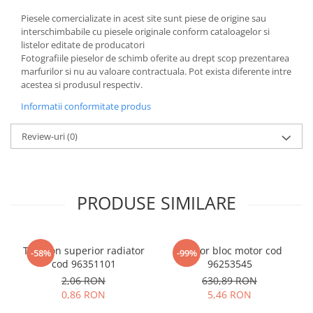
Piesele comercializate in acest site sunt piese de origine sau
interschimbabile cu piesele originale conform cataloagelor si
listelor editate de producatori
Fotografiile pieselor de schimb oferite au drept scop prezentarea
marfurilor si nu au valoare contractuala. Pot exista diferente intre
acestea si produsul respectiv.
Informatii conformitate produs
Review-uri
(0)
PRODUSE SIMILARE
Tampon superior radiator
Senzor bloc motor cod
-58%
-99%
cod 96351101
96253545
2,06 RON
630,89 RON
0,86 RON
5,46 RON