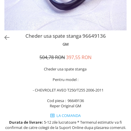
MOKKA / MOKKA X 2013-2019
SPARK M200 2005-2010
Mazda CX-80 KL
SX4 S-CROSS Hybrid 48V 2020-
MOVANO
SPARK M300 2010-2018
prezent
TIGRA-B 2004-2009
S-CROSS HYBRID 48V 2022-prezent
VECTRA-C 2002-2008
VITARA 2015-prezent
Cheder usa spate stanga 96649136
VIVARO
VITARA Hybrid 48V 2020-prezent
GM
ZAFIRA
VITARA Strong Hybrid 140V 2022-
prezent
504,78 RON
397,55 RON
eVitara 2025-prezent
Cheder usa spate stanga
Pentru model :
- CHEVROLET AVEO T250/T255 2006-2011
Cod piesa : 96649136
Reper Original GM
LA COMANDA
Durata de livrare:
5-12 zile lucratoare * Termenul estimativ va fi
confirmat de catre colegii de la Suport Online dupa plasarea comenzii.