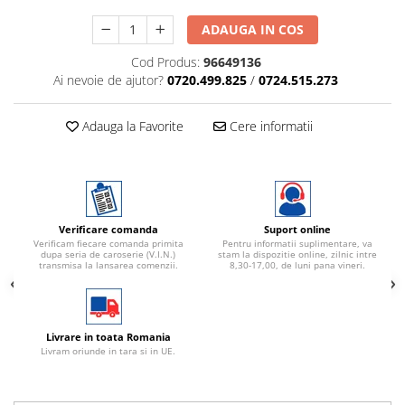
ADAUGA IN COS
Cod Produs:
96649136
Ai nevoie de ajutor?
0720.499.825
/
0724.515.273
Adauga la Favorite
Cere informatii
Verificare comanda
Suport online
Verificam fiecare comanda primita
Pentru informatii suplimentare, va
dupa seria de caroserie (V.I.N.)
stam la dispozitie online, zilnic intre
transmisa la lansarea comenzii.
8,30-17,00, de luni pana vineri.
Livrare in toata Romania
Livram oriunde in tara si in UE.