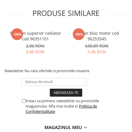
PRODUSE SIMILARE
Tampon superior radiator
Senzor bloc motor cod
-58%
-99%
cod 96351101
96253545
2,06 RON
630,89 RON
0,86 RON
5,46 RON
Newsletter
Nu rata ofertele si promotiile noastre
Vreau sa primesc newsletter cu promotiile
magazinului. Afla mai multe in
Politica de
Confidentialitate
MAGAZINUL MEU