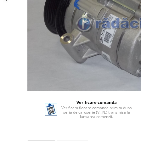
Verificare comanda
Verificam fiecare comanda primita dupa
seria de caroserie (V.I.N.) transmisa la
lansarea comenzii.