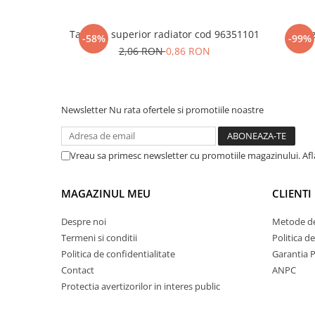
Tampon superior radiator cod 96351101
Senz
-58%
-99%
2,06 RON
0,86 RON
Newsletter
Nu rata ofertele si promotiile noastre
Vreau sa primesc newsletter cu promotiile magazinului. Af
MAGAZINUL MEU
CLIENTI
Despre noi
Metode de
Termeni si conditii
Politica d
Politica de confidentialitate
Garantia 
Contact
ANPC
Protectia avertizorilor in interes public