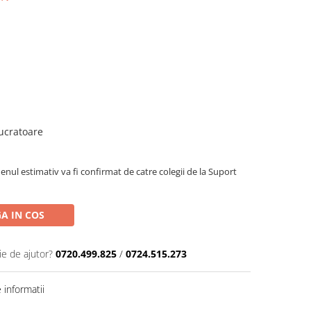
lucratoare
enul estimativ va fi confirmat de catre colegii de la Suport
A IN COS
ie de ajutor?
0720.499.825
/
0724.515.273
informatii