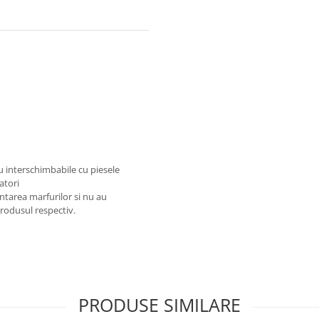
au interschimbabile cu piesele
atori
ntarea marfurilor si nu au
produsul respectiv.
PRODUSE SIMILARE