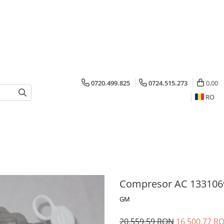
0720.499.825
0724.515.273
0,00
RO
Compresor AC 133106
GM
20.559,59 RON
16.500,77 R