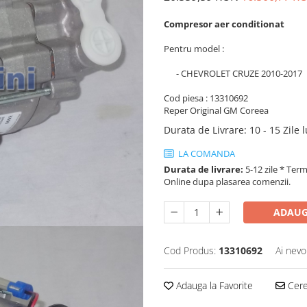
Compresor aer conditionat
Pentru model :
- CHEVROLET CRUZE 2010-2017
Cod piesa : 13310692
Reper Original GM Coreea
Durata de Livrare
:
10 - 15 Zile 
LA COMANDA
Durata de livrare:
5-12 zile * Term
Online dupa plasarea comenzii.
ADAUG
Cod Produs:
13310692
Ai nevo
Adauga la Favorite
Cere 