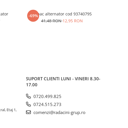
cator
Capac alternator cod 93740795
Pinion vi
-69%
-63%
8
41,48 RON
12,95 RON
SUPORT CLIENTI
LUNI - VINERI 8.30-
17.00
0720.499.825
0724.515.273
al, Etaj 1,
comenzi@radacini-grup.ro