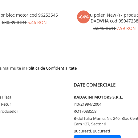
or bloc motor cod 96253545
Filtru polen New () - produ
-64%
DAEWHA cod 9594723
630,89 RON
5,46 RON
22,46 RON
7,99 RON
la mai multe in
Politica de Confidentialitate
DATE COMERCIALE
 Plata
RADACINI MOTORS S.R.L.
e Retur
J40/21994/2004
Produselor
RO17083558
B-dul Iuliu Maniu, Nr. 246, Bloc Centr
Cam 127, Sector 6
Bucuresti, Bucuresti