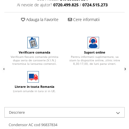
Ai nevoie de ajutor?
0720.499.825
/
0724.515.273
Adauga la Favorite
Cere informatii
Verificare comanda
Suport online
Verificam fiecare comanda primita
Pentru informatii suplimentare, va
dupa seria de caroserie (V.I.N.)
stam la dispozitie online, zilnic intre
transmisa la lansarea comenzii.
8,30-17,00, de luni pana vineri.
Livrare in toata Romania
Livram oriunde in tara si in UE.
Descriere
Condensor AC cod 96837834