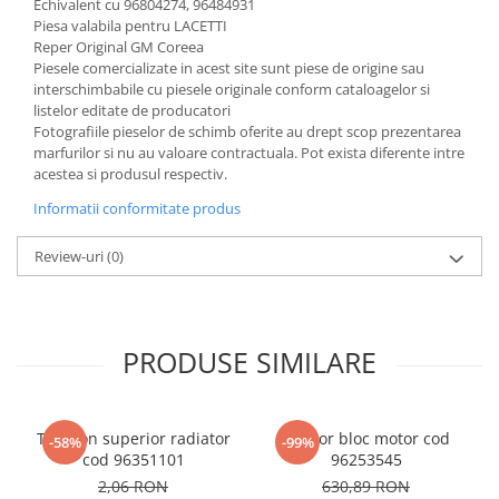
Echivalent cu 96804274, 96484931
Piesa valabila pentru LACETTI
Reper Original GM Coreea
Piesele comercializate in acest site sunt piese de origine sau
interschimbabile cu piesele originale conform cataloagelor si
listelor editate de producatori
Fotografiile pieselor de schimb oferite au drept scop prezentarea
marfurilor si nu au valoare contractuala. Pot exista diferente intre
acestea si produsul respectiv.
Informatii conformitate produs
Review-uri
(0)
PRODUSE SIMILARE
Tampon superior radiator
Senzor bloc motor cod
-58%
-99%
cod 96351101
96253545
2,06 RON
630,89 RON