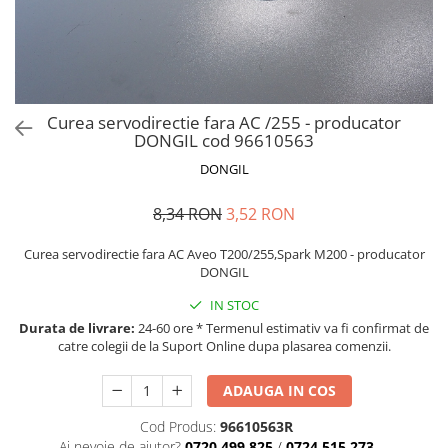
MOKKA / MOKKA X 2013-2019
SPARK M200 2005-2010
Mazda CX-80 KL
SX4 S-CROSS Hybrid 48V 2020-
MOVANO
SPARK M300 2010-2018
prezent
TIGRA-B 2004-2009
S-CROSS HYBRID 48V 2022-prezent
VECTRA-C 2002-2008
VITARA 2015-prezent
Curea servodirectie fara AC /255 - producator
VIVARO
VITARA Hybrid 48V 2020-prezent
DONGIL cod 96610563
ZAFIRA
VITARA Strong Hybrid 140V 2022-
DONGIL
prezent
8,34 RON
3,52 RON
eVitara 2025-prezent
Curea servodirectie fara AC Aveo T200/255,Spark M200 - producator
DONGIL
IN STOC
Durata de livrare:
24-60 ore * Termenul estimativ va fi confirmat de
catre colegii de la Suport Online dupa plasarea comenzii.
ADAUGA IN COS
Cod Produs:
96610563R
Ai nevoie de ajutor?
0720.499.825
/
0724.515.273