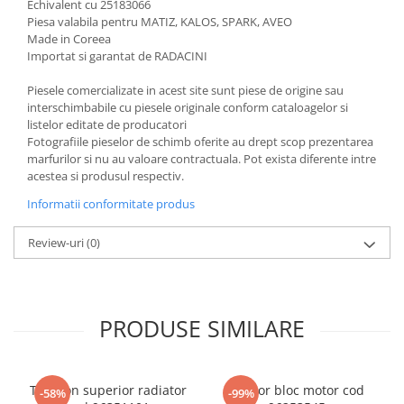
Echivalent cu 25183066
Piesa valabila pentru MATIZ, KALOS, SPARK, AVEO
Made in Coreea
Importat si garantat de RADACINI
Piesele comercializate in acest site sunt piese de origine sau
interschimbabile cu piesele originale conform cataloagelor si
listelor editate de producatori
Fotografiile pieselor de schimb oferite au drept scop prezentarea
marfurilor si nu au valoare contractuala. Pot exista diferente intre
acestea si produsul respectiv.
Informatii conformitate produs
Review-uri
(0)
PRODUSE SIMILARE
Tampon superior radiator
Senzor bloc motor cod
-58%
-99%