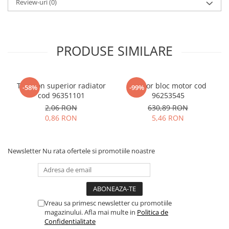
Review-uri
(0)
PRODUSE SIMILARE
Tampon superior radiator
Senzor bloc motor cod
-58%
-99%
cod 96351101
96253545
2,06 RON
630,89 RON
0,86 RON
5,46 RON
Newsletter
Nu rata ofertele si promotiile noastre
Vreau sa primesc newsletter cu promotiile
magazinului. Afla mai multe in
Politica de
Confidentialitate