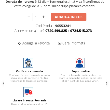
Durata de livrare:
5-12 zile * Termenul estimativ va fi confirmat de
catre colegii de la Suport Online dupa plasarea comenzii.
ADAUGA IN COS
Cod Produs:
96553241
Ai nevoie de ajutor?
0720.499.825
/
0724.515.273
Adauga la Favorite
Cere informatii
Verificare comanda
Suport online
Verificam fiecare comanda primita
Pentru informatii suplimentare, va
dupa seria de caroserie (V.I.N.)
stam la dispozitie online, zilnic intre
transmisa la lansarea comenzii.
8,30-17,00, de luni pana vineri.
Livrare in toata Romania
Livram oriunde in tara si in UE.