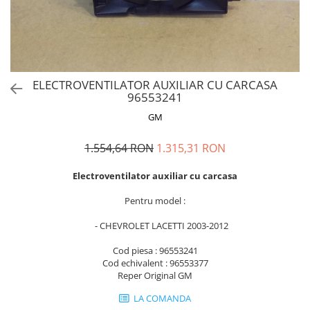
MOKKA / MOKKA X 2013-2019
SPARK M200 2005-2010
Mazda CX-80 KL
SX4 S-CROSS Hybrid 48V 2020-
MOVANO
SPARK M300 2010-2018
prezent
TIGRA-B 2004-2009
S-CROSS HYBRID 48V 2022-prezent
VECTRA-C 2002-2008
VITARA 2015-prezent
ELECTROVENTILATOR AUXILIAR CU CARCASA
VIVARO
VITARA Hybrid 48V 2020-prezent
96553241
ZAFIRA
VITARA Strong Hybrid 140V 2022-
GM
prezent
1.554,64 RON
1.315,31 RON
eVitara 2025-prezent
Electroventilator auxiliar cu carcasa
Pentru model :
- CHEVROLET LACETTI 2003-2012
Cod piesa : 96553241
Cod echivalent : 96553377
Reper Original GM
LA COMANDA