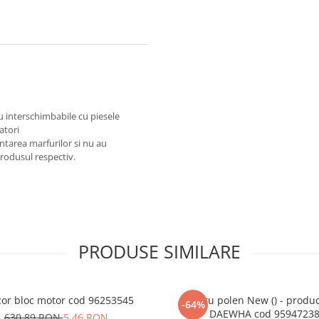
au interschimbabile cu piesele
atori
ntarea marfurilor si nu au
produsul respectiv.
PRODUSE SIMILARE
or bloc motor cod 96253545
Filtru polen New () - produ
-64%
DAEWHA cod 9594723
630,89 RON
5,46 RON