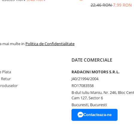
22,46 RON
7,99 RON
la mai multe in
Politica de Confidentialitate
DATE COMERCIALE
 Plata
RADACINI MOTORS S.R.L.
e Retur
J40/21994/2004
Produselor
RO17083558
B-dul Iuliu Maniu, Nr. 246, Bloc Centr
Cam 127, Sector 6
Bucuresti, Bucuresti
Contacteaza-ne