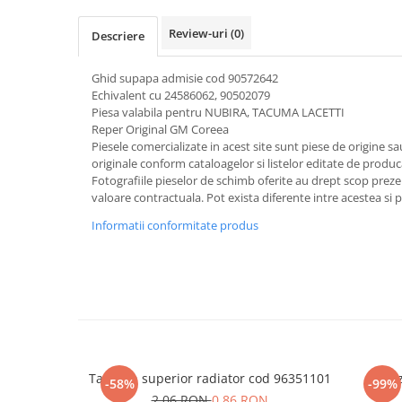
Review-uri
(0)
Descriere
Ghid supapa admisie cod 90572642
Echivalent cu 24586062, 90502079
Piesa valabila pentru NUBIRA, TACUMA LACETTI
Reper Original GM Coreea
Piesele comercializate in acest site sunt piese de origine s
originale conform cataloagelor si listelor editate de produc
Fotografiile pieselor de schimb oferite au drept scop preze
valoare contractuala. Pot exista diferente intre acestea si 
Informatii conformitate produs
Tampon superior radiator cod 96351101
Senz
-58%
-99%
2,06 RON
0,86 RON