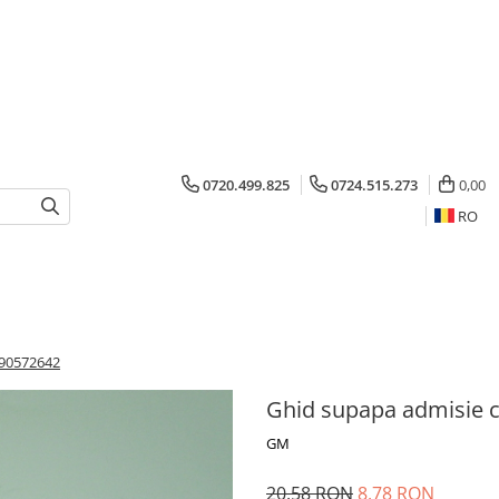
0720.499.825
0724.515.273
0,00
RO
 90572642
Ghid supapa admisie 
GM
20,58 RON
8,78 RON