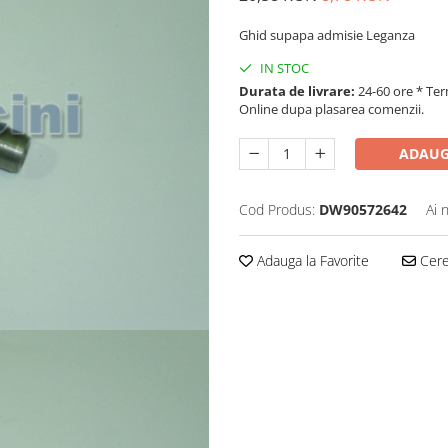
Ghid supapa admisie Leganza
IN STOC
Durata de livrare:
24-60 ore * Ter
Online dupa plasarea comenzii.
ADAUG
Cod Produs:
DW90572642
Ai 
Adauga la Favorite
Cere 