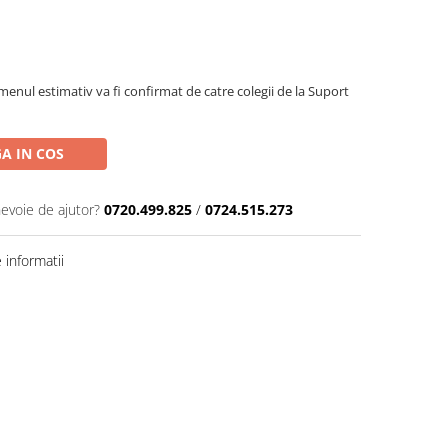
menul estimativ va fi confirmat de catre colegii de la Suport
A IN COS
nevoie de ajutor?
0720.499.825
/
0724.515.273
informatii