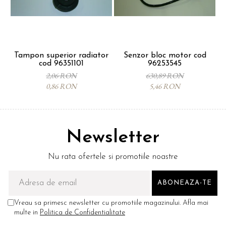
Tampon superior radiator
Senzor bloc motor cod
cod 96351101
96253545
p
2,06 RON
630,89 RON
0,86 RON
5,46 RON
Newsletter
Nu rata ofertele si promotiile noastre
Vreau sa primesc newsletter cu promotiile magazinului. Afla mai
multe in
Politica de Confidentialitate