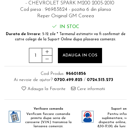
- CHEVROLET SPARK M200 2005-2010
Cod piesa : 96983824 - pozitia 6 din plansa
Reper Original GM Coreea
IN STOC
Durata de livrare:
5-12 zile * Termenul estimativ va fi confirmat de
catre colegii de la Suport Online dupa plasarea comenzii.
ADAUGA IN COS
Cod Produs:
96601856
Ai nevoie de ajutor?
0720.499.825
/
0724.515.273
Adauga la Favorite
Cere informatii
Verificare comanda
Suport onlin
Verificam fiecare comanda
Pentru informa
primita dupa seria de
suplimentare, va 
caroserie (V.I.N.) transmisa la
dispozitie online, zil
lansarea comenzii.
8,30-17,00, de luni pa