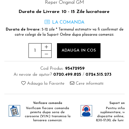
Reper Original GM
Durata de Livrare
:
10 - 15 Zile lucratoare
LA COMANDA
Durata de livrare:
5-12 zile * Termenul estimativ va fi confirmat de
catre colegii de la Suport Online dupa plasarea comenzii.
ADAUGA IN COS
Cod Produs:
95472959
Ai nevoie de ajutor?
0720.499.825
/
0724.515.273
Adauga la Favorite
Cere informatii
Verificare comanda
Suport onlin
Verificam fiecare comanda
Pentru informa
primita dupa seria de
suplimentare, va 
caroserie (V.I.N.) transmisa la
dispozitie online, zil
lansarea comenzii.
8,30-17,00, de luni pa