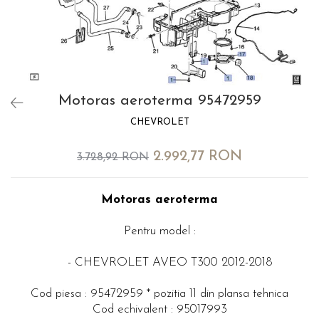
MOKKA / MOKKA X 2013-2019
SPARK M200 2005-2010
Mazda CX-80 KL
SX4 S-CROSS Hybrid 48V 2020-
MOVANO
SPARK M300 2010-2018
prezent
TIGRA-B 2004-2009
S-CROSS HYBRID 48V 2022-
prezent
VECTRA-C 2002-2008
VITARA 2015-prezent
VIVARO
Motoras aeroterma 95472959
VITARA Hybrid 48V 2020-prezent
ZAFIRA
CHEVROLET
VITARA Strong Hybrid 140V 2022-
prezent
2.992,77 RON
3.728,92 RON
eVitara 2025-prezent
Motoras aeroterma
Pentru model :
- CHEVROLET AVEO T300 2012-2018
Cod piesa : 95472959 * pozitia 11 din plansa tehnica
Cod echivalent : 95017993