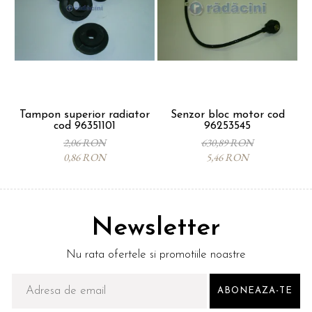
Tampon superior radiator
Senzor bloc motor cod
cod 96351101
96253545
p
2,06 RON
630,89 RON
0,86 RON
5,46 RON
Newsletter
Nu rata ofertele si promotiile noastre