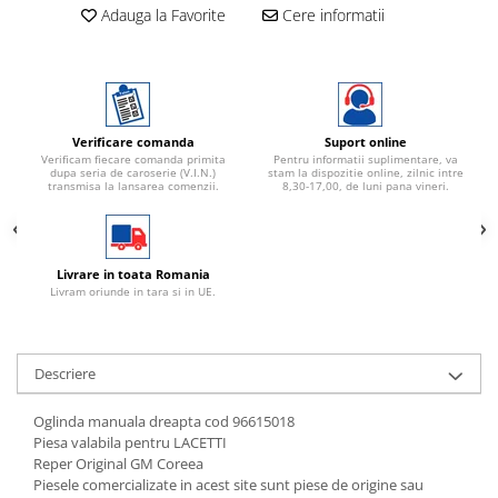
Adauga la Favorite
Cere informatii
Verificare comanda
Suport online
Verificam fiecare comanda primita
Pentru informatii suplimentare, va
dupa seria de caroserie (V.I.N.)
stam la dispozitie online, zilnic intre
transmisa la lansarea comenzii.
8,30-17,00, de luni pana vineri.
Livrare in toata Romania
Livram oriunde in tara si in UE.
Descriere
Oglinda manuala dreapta cod 96615018
Piesa valabila pentru LACETTI
Reper Original GM Coreea
Piesele comercializate in acest site sunt piese de origine sau