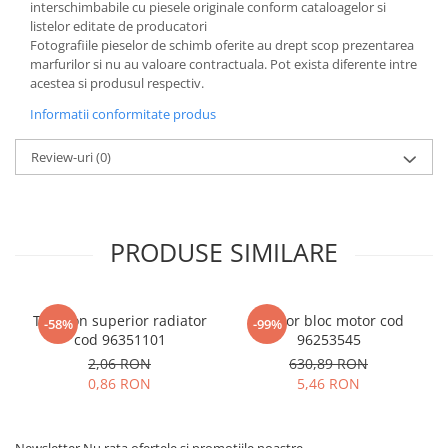
interschimbabile cu piesele originale conform cataloagelor si
listelor editate de producatori
Fotografiile pieselor de schimb oferite au drept scop prezentarea
marfurilor si nu au valoare contractuala. Pot exista diferente intre
acestea si produsul respectiv.
Informatii conformitate produs
Review-uri
(0)
PRODUSE SIMILARE
Tampon superior radiator
Senzor bloc motor cod
-58%
-99%
cod 96351101
96253545
2,06 RON
630,89 RON
0,86 RON
5,46 RON
Newsletter
Nu rata ofertele si promotiile noastre