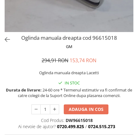
MOKKA / MOKKA X 2013-2019
SPARK M200 2005-2010
Mazda CX-80 KL
SX4 S-CROSS Hybrid 48V 2020-
MOVANO
SPARK M300 2010-2018
prezent
TIGRA-B 2004-2009
S-CROSS HYBRID 48V 2022-prezent
VECTRA-C 2002-2008
VITARA 2015-prezent
Oglinda manuala dreapta cod 96615018
VIVARO
VITARA Hybrid 48V 2020-prezent
GM
ZAFIRA
VITARA Strong Hybrid 140V 2022-
prezent
294,91 RON
153,74 RON
eVitara 2025-prezent
Oglinda manuala dreapta Lacetti
IN STOC
Durata de livrare:
24-60 ore * Termenul estimativ va fi confirmat de
catre colegii de la Suport Online dupa plasarea comenzii.
ADAUGA IN COS
Cod Produs:
DW96615018
Ai nevoie de ajutor?
0720.499.825
/
0724.515.273