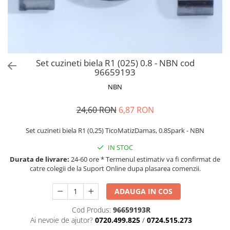
MOKKA / MOKKA X 2013-2019
SPARK M200 2005-2010
Mazda CX-80 KL
SX4 S-CROSS Hybrid 48V 2020-
MOVANO
SPARK M300 2010-2018
prezent
TIGRA-B 2004-2009
S-CROSS HYBRID 48V 2022-prezent
VECTRA-C 2002-2008
VITARA 2015-prezent
Set cuzineti biela R1 (025) 0.8 - NBN cod
VIVARO
VITARA Hybrid 48V 2020-prezent
96659193
ZAFIRA
VITARA Strong Hybrid 140V 2022-
NBN
prezent
24,60 RON
6,87 RON
eVitara 2025-prezent
Set cuzineti biela R1 (0,25) TicoMatizDamas, 0.8Spark - NBN
IN STOC
Durata de livrare:
24-60 ore * Termenul estimativ va fi confirmat de
catre colegii de la Suport Online dupa plasarea comenzii.
ADAUGA IN COS
Cod Produs:
96659193R
Ai nevoie de ajutor?
0720.499.825
/
0724.515.273