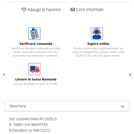
Adauga la Favorite
Cere informatii
Verificare comanda
Suport online
Verificam fiecare comanda primita
Pentru informatii suplimentare, va
dupa seria de caroserie (V.I.N.)
stam la dispozitie online, zilnic intre
transmisa la lansarea comenzii.
8,30-17,00, de luni pana vineri.
Livrare in toata Romania
Livram oriunde in tara si in UE.
Descriere
Set cuzineti biela R1 (025) 0
8 - NBN cod 96659193
Echivalent cu 96612213