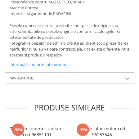
Piesa valabila pentru MATIZ, TICO, SPARK
Made in Coreea
Importat si garantat de RADACINI
Piesele comercializate in acest site sunt piese de origine sau
interschimbabile cu piesele originale conform cataloagelor si
listelor editate de producatori
Fotografiile pieselor de schimb oferite au drept scop prezentarea
marfurilor si nu au valoare contractuala. Pot exista diferente intre
acestea si produsul respectiv.
Informatii conformitate produs
Review-uri
(0)
PRODUSE SIMILARE
Tampon superior radiator
Senzor bloc motor cod
-58%
-99%
cod 96351101
96253545