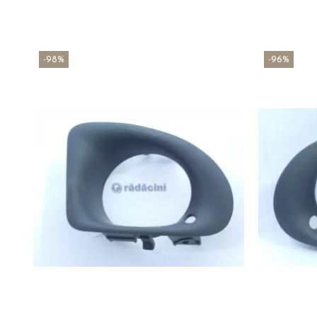
-98%
-96%