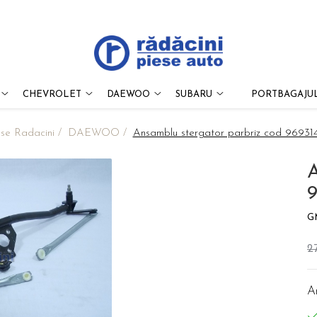
CHEVROLET
DAEWOO
SUBARU
PORTBAGAJUL
ese Radacini /
DAEWOO /
Ansamblu stergator parbriz cod 96931
A
G
2
A