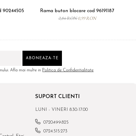
od 90244505
Rama buton blocare cod 96191187
2,84 RON
0,99 RON
ului. Afla mai multe in
Politica de Confidentialitate
SUPORT CLIENTI
LUNI - VINERI 8.30-17.00
0720.499.825
0724.515.273