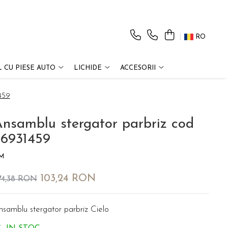
RO
 CU PIESE AUTO
LICHIDE
ACCESORII
459
nsamblu stergator parbriz cod
96931459
M
103,24 RON
74,38 RON
nsamblu stergator parbriz Cielo