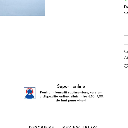
Du
ca
C
Ai
Suport online
Pentru informatii suplimentare, va stam
la dispozitie online, zilnic intre 8,30-17,00,
de luni pana vineri.
DESCRIERE
REVIEW-URI
(0)