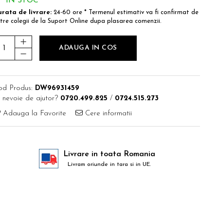
IN STOC
rata de livrare:
24-60 ore * Termenul estimativ va fi confirmat de
tre colegii de la Suport Online dupa plasarea comenzii.
ADAUGA IN COS
od Produs:
DW96931459
 nevoie de ajutor?
0720.499.825
/
0724.515.273
Adauga la Favorite
Cere informatii
Livrare in toata Romania
Livram oriunde in tara si in UE.