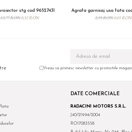
roiector stg cod 96527431
Agrafa garnisaj usa fata c
13,77 RON
0,52 RON
2,93 RON
0,01 RON
tre
Vreau sa primesc newsletter cu promotiile magazin
DATE COMERCIALE
lata
RADACINI MOTORS S.R.L.
etur
J40/21994/2004
duselor
RO17083558