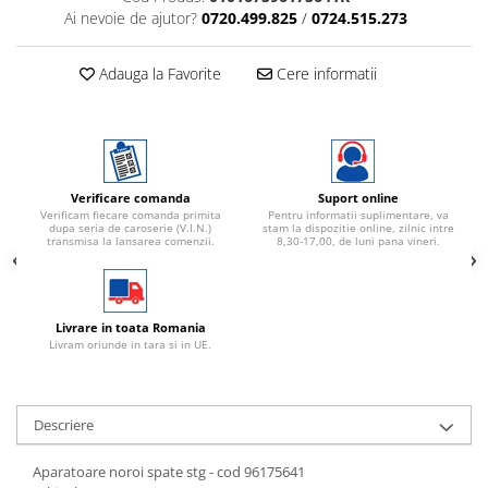
Ai nevoie de ajutor?
0720.499.825
/
0724.515.273
Adauga la Favorite
Cere informatii
Verificare comanda
Suport online
Verificam fiecare comanda primita
Pentru informatii suplimentare, va
dupa seria de caroserie (V.I.N.)
stam la dispozitie online, zilnic intre
transmisa la lansarea comenzii.
8,30-17,00, de luni pana vineri.
Livrare in toata Romania
Livram oriunde in tara si in UE.
Descriere
Aparatoare noroi spate stg - cod 96175641