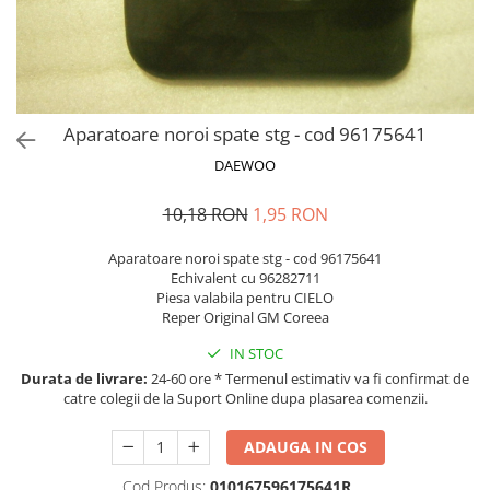
MOKKA / MOKKA X 2013-2019
SPARK M200 2005-2010
Mazda CX-80 KL
SX4 S-CROSS Hybrid 48V 2020-
MOVANO
SPARK M300 2010-2018
prezent
TIGRA-B 2004-2009
S-CROSS HYBRID 48V 2022-prezent
VECTRA-C 2002-2008
VITARA 2015-prezent
Aparatoare noroi spate stg - cod 96175641
VIVARO
VITARA Hybrid 48V 2020-prezent
DAEWOO
ZAFIRA
VITARA Strong Hybrid 140V 2022-
prezent
10,18 RON
1,95 RON
eVitara 2025-prezent
Aparatoare noroi spate stg - cod 96175641
Echivalent cu 96282711
Piesa valabila pentru CIELO
Reper Original GM Coreea
IN STOC
Durata de livrare:
24-60 ore * Termenul estimativ va fi confirmat de
catre colegii de la Suport Online dupa plasarea comenzii.
ADAUGA IN COS
Cod Produs:
010167596175641R