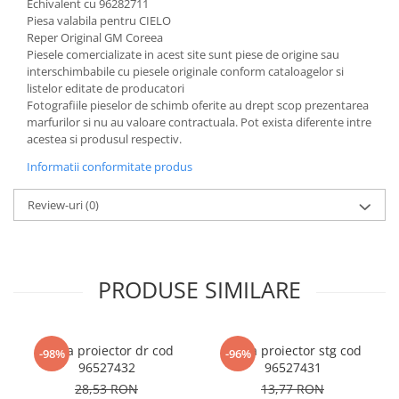
Echivalent cu 96282711
Piesa valabila pentru CIELO
Reper Original GM Coreea
Piesele comercializate in acest site sunt piese de origine sau
interschimbabile cu piesele originale conform cataloagelor si
listelor editate de producatori
Fotografiile pieselor de schimb oferite au drept scop prezentarea
marfurilor si nu au valoare contractuala. Pot exista diferente intre
acestea si produsul respectiv.
Informatii conformitate produs
Review-uri
(0)
PRODUSE SIMILARE
Rama proiector dr cod
Rama proiector stg cod
-98%
-96%
96527432
96527431
28,53 RON
13,77 RON