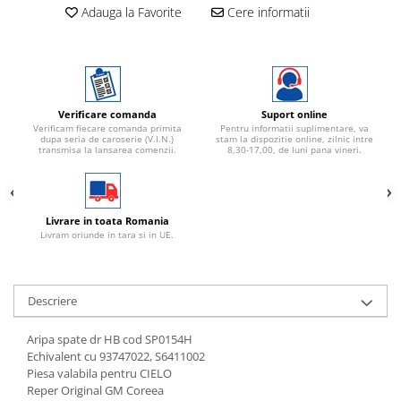
Adauga la Favorite
Cere informatii
Verificare comanda
Suport online
Verificam fiecare comanda primita
Pentru informatii suplimentare, va
dupa seria de caroserie (V.I.N.)
stam la dispozitie online, zilnic intre
transmisa la lansarea comenzii.
8,30-17,00, de luni pana vineri.
Livrare in toata Romania
Livram oriunde in tara si in UE.
Descriere
Aripa spate dr HB cod SP0154H
Echivalent cu 93747022, S6411002
Piesa valabila pentru CIELO
Reper Original GM Coreea