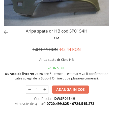
MOKKA / MOKKA X 2013-2019
SPARK M200 2005-2010
Mazda CX-80 KL
SX4 S-CROSS Hybrid 48V 2020-
MOVANO
SPARK M300 2010-2018
prezent
TIGRA-B 2004-2009
S-CROSS HYBRID 48V 2022-prezent
VECTRA-C 2002-2008
VITARA 2015-prezent
Aripa spate dr HB cod SP0154H
VIVARO
VITARA Hybrid 48V 2020-prezent
GM
ZAFIRA
VITARA Strong Hybrid 140V 2022-
prezent
1.041,11 RON
443,44 RON
eVitara 2025-prezent
Aripa spate dr Cielo HB
IN STOC
Durata de livrare:
24-60 ore * Termenul estimativ va fi confirmat de
catre colegii de la Suport Online dupa plasarea comenzii.
ADAUGA IN COS
Cod Produs:
DWSP0154H
Ai nevoie de ajutor?
0720.499.825
/
0724.515.273