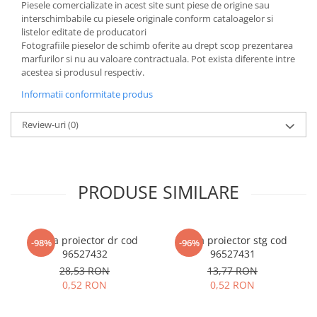
Piesele comercializate in acest site sunt piese de origine sau
interschimbabile cu piesele originale conform cataloagelor si
listelor editate de producatori
Fotografiile pieselor de schimb oferite au drept scop prezentarea
marfurilor si nu au valoare contractuala. Pot exista diferente intre
acestea si produsul respectiv.
Informatii conformitate produs
Review-uri
(0)
PRODUSE SIMILARE
Rama proiector dr cod
Rama proiector stg cod
-98%
-96%
96527432
96527431
28,53 RON
13,77 RON
0,52 RON
0,52 RON