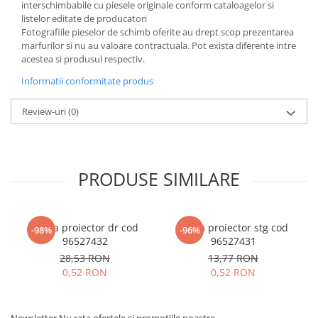
interschimbabile cu piesele originale conform cataloagelor si
listelor editate de producatori
Fotografiile pieselor de schimb oferite au drept scop prezentarea
marfurilor si nu au valoare contractuala. Pot exista diferente intre
acestea si produsul respectiv.
Informatii conformitate produs
Review-uri
(0)
PRODUSE SIMILARE
Rama proiector dr cod
Rama proiector stg cod
-98%
-96%
96527432
96527431
28,53 RON
13,77 RON
0,52 RON
0,52 RON
Newsletter
Nu rata ofertele si promotiile noastre