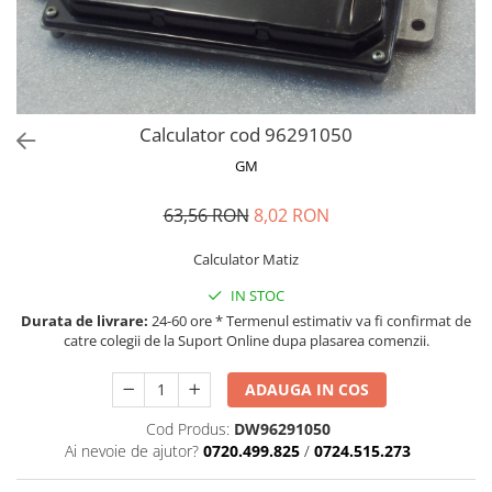
MOKKA / MOKKA X 2013-2019
SPARK M200 2005-2010
Mazda CX-80 KL
SX4 S-CROSS Hybrid 48V 2020-
MOVANO
SPARK M300 2010-2018
prezent
TIGRA-B 2004-2009
S-CROSS HYBRID 48V 2022-prezent
VECTRA-C 2002-2008
VITARA 2015-prezent
Calculator cod 96291050
VIVARO
VITARA Hybrid 48V 2020-prezent
GM
ZAFIRA
VITARA Strong Hybrid 140V 2022-
prezent
63,56 RON
8,02 RON
eVitara 2025-prezent
Calculator Matiz
IN STOC
Durata de livrare:
24-60 ore * Termenul estimativ va fi confirmat de
catre colegii de la Suport Online dupa plasarea comenzii.
ADAUGA IN COS
Cod Produs:
DW96291050
Ai nevoie de ajutor?
0720.499.825
/
0724.515.273