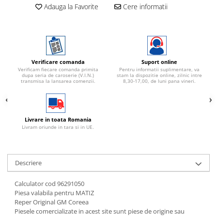
Adauga la Favorite
Cere informatii
Verificare comanda
Suport online
Verificam fiecare comanda primita
Pentru informatii suplimentare, va
dupa seria de caroserie (V.I.N.)
stam la dispozitie online, zilnic intre
transmisa la lansarea comenzii.
8,30-17,00, de luni pana vineri.
Livrare in toata Romania
Livram oriunde in tara si in UE.
Descriere
Calculator cod 96291050
Piesa valabila pentru MATIZ
Reper Original GM Coreea
Piesele comercializate in acest site sunt piese de origine sau