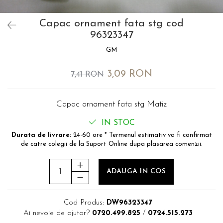
MOKKA / MOKKA X 2013-2019
SPARK M200 2005-2010
Mazda CX-80 KL
SX4 S-CROSS Hybrid 48V 2020-
MOVANO
SPARK M300 2010-2018
prezent
Capac ornament fata stg cod
TIGRA-B 2004-2009
96323347
S-CROSS HYBRID 48V 2022-
prezent
VECTRA-C 2002-2008
GM
VITARA 2015-prezent
VIVARO
3,09 RON
7,41 RON
VITARA Hybrid 48V 2020-prezent
ZAFIRA
VITARA Strong Hybrid 140V 2022-
prezent
Capac ornament fata stg Matiz
eVitara 2025-prezent
IN STOC
Durata de livrare:
24-60 ore * Termenul estimativ va fi confirmat
de catre colegii de la Suport Online dupa plasarea comenzii.
ADAUGA IN COS
Cod Produs:
DW96323347
Ai nevoie de ajutor?
0720.499.825
/
0724.515.273