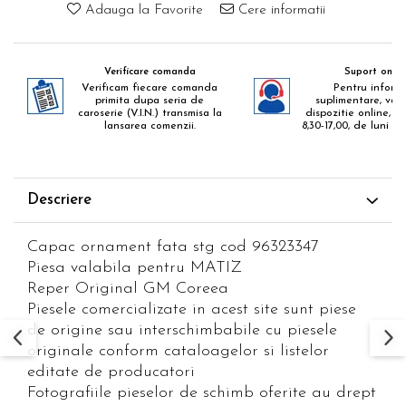
Adauga la Favorite
Cere informatii
Verificare comanda
Suport onlin
Verificam fiecare comanda
Pentru informa
primita dupa seria de
suplimentare, va 
caroserie (V.I.N.) transmisa la
dispozitie online, zil
lansarea comenzii.
8,30-17,00, de luni pa
Descriere
Capac ornament fata stg cod 96323347
Piesa valabila pentru MATIZ
Reper Original GM Coreea
Piesele comercializate in acest site sunt piese
de origine sau interschimbabile cu piesele
originale conform cataloagelor si listelor
editate de producatori
Fotografiile pieselor de schimb oferite au drept