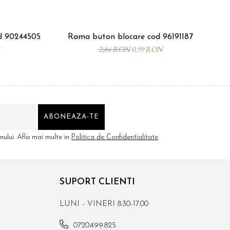
od 90244505
Rama buton blocare cod 96191187
Ro
2,84 RON
0,99 RON
ului. Afla mai multe in
Politica de Confidentialitate
SUPORT CLIENTI
LUNI - VINERI 8.30-17.00
0720.499.825