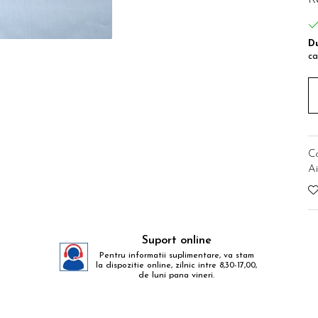
Du
ca
C
Ai
Suport online
Pentru informatii suplimentare, va stam
la dispozitie online, zilnic intre 8,30-17,00,
de luni pana vineri.