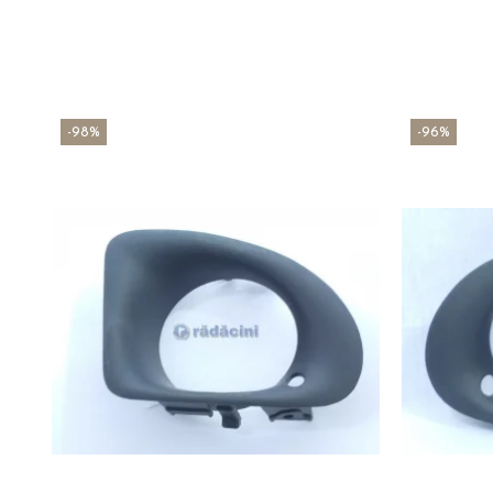
-98%
-96%