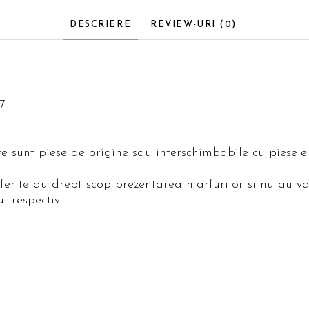
DESCRIERE
REVIEW-URI
(0)
7
ite sunt piese de origine sau interschimbabile cu piese
oferite au drept scop prezentarea marfurilor si nu au va
l respectiv.