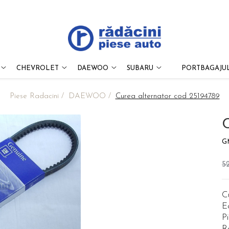
CHEVROLET
DAEWOO
SUBARU
PORTBAGAJUL
Piese Radacini /
DAEWOO /
Curea alternator cod 25194789
C
G
5
C
E
P
R