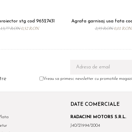
roiector stg cod 96527431
Agrafa garnisaj usa fata c
13,77 RON
0,52 RON
2,93 RON
0,01 RON
tre
Vreau sa primesc newsletter cu promotiile magazin
DATE COMERCIALE
lata
RADACINI MOTORS S.R.L.
etur
J40/21994/2004