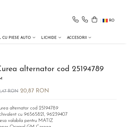
RO
 CU PIESE AUTO
LICHIDE
ACCESORII
urea alternator cod 25194789
M
20,87 RON
2,47 RON
urea alternator cod 25194789
chivalent cu 96565821, 96239407
iesa valabila pentru MATIZ
eper Original GM Coreea