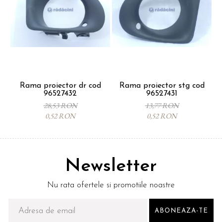
Rama proiector dr cod
Rama proiector stg cod
96527432
96527431
28,53 RON
13,77 RON
0,52 RON
0,52 RON
Newsletter
Nu rata ofertele si promotiile noastre