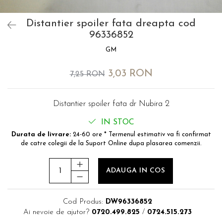
MOKKA / MOKKA X 2013-2019
SPARK M200 2005-2010
Mazda CX-80 KL
SX4 S-CROSS Hybrid 48V 2020-
MOVANO
SPARK M300 2010-2018
prezent
Distantier spoiler fata dreapta cod
TIGRA-B 2004-2009
96336852
S-CROSS HYBRID 48V 2022-
prezent
VECTRA-C 2002-2008
GM
VITARA 2015-prezent
VIVARO
3,03 RON
7,25 RON
VITARA Hybrid 48V 2020-prezent
ZAFIRA
VITARA Strong Hybrid 140V 2022-
prezent
Distantier spoiler fata dr Nubira 2
eVitara 2025-prezent
IN STOC
Durata de livrare:
24-60 ore * Termenul estimativ va fi confirmat
de catre colegii de la Suport Online dupa plasarea comenzii.
ADAUGA IN COS
Cod Produs:
DW96336852
Ai nevoie de ajutor?
0720.499.825
/
0724.515.273