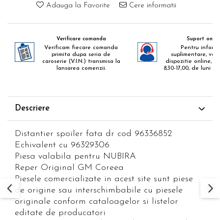
Adauga la Favorite
Cere informatii
Verificare comanda
Suport onlin
Verificam fiecare comanda
Pentru informa
primita dupa seria de
suplimentare, va 
caroserie (V.I.N.) transmisa la
dispozitie online, zil
lansarea comenzii.
8,30-17,00, de luni pa
Descriere
Distantier spoiler fata dr cod 96336852
Echivalent cu 96329306
Piesa valabila pentru NUBIRA
Reper Original GM Coreea
Piesele comercializate in acest site sunt piese
de origine sau interschimbabile cu piesele
originale conform cataloagelor si listelor
editate de producatori