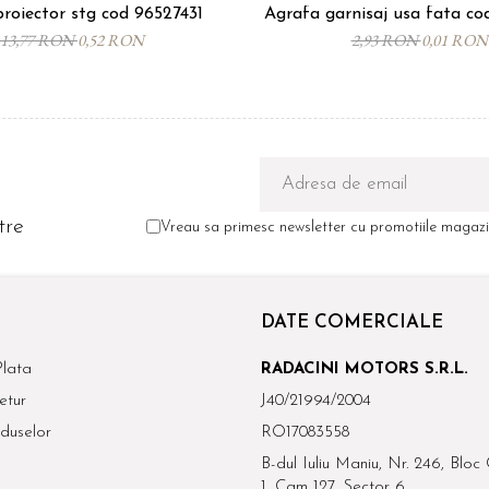
roiector stg cod 96527431
Agrafa garnisaj usa fata c
13,77 RON
0,52 RON
2,93 RON
0,01 RON
tre
Vreau sa primesc newsletter cu promotiile magazin
DATE COMERCIALE
lata
RADACINI MOTORS S.R.L.
etur
J40/21994/2004
duselor
RO17083558
B-dul Iuliu Maniu, Nr. 246, Bloc 
1, Cam 127, Sector 6