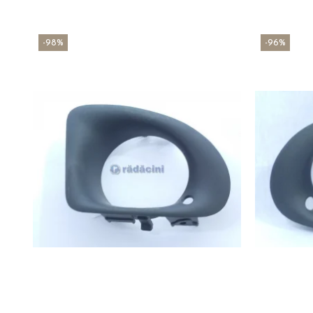
-98%
-96%