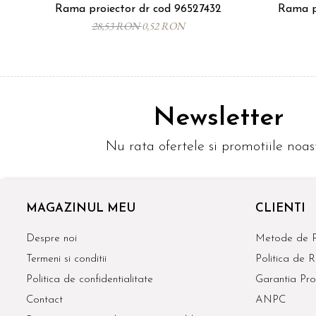
Rama proiector dr cod 96527432
Rama p
28,53 RON
0,52 RON
Newsletter
Nu rata ofertele si promotiile noas
MAGAZINUL MEU
CLIENTI
Despre noi
Metode de P
Termeni si conditii
Politica de R
Politica de confidentialitate
Garantia Pro
Contact
ANPC