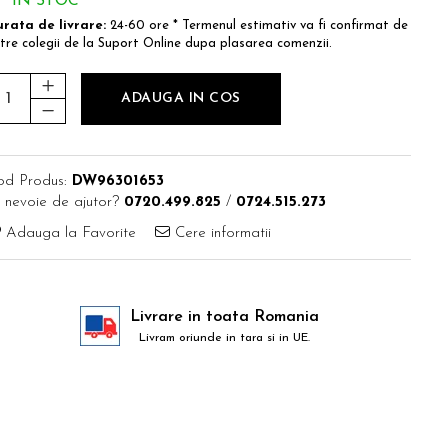
IN STOC
rata de livrare:
24-60 ore * Termenul estimativ va fi confirmat de
tre colegii de la Suport Online dupa plasarea comenzii.
ADAUGA IN COS
od Produs:
DW96301653
 nevoie de ajutor?
0720.499.825
/
0724.515.273
Adauga la Favorite
Cere informatii
Livrare in toata Romania
Livram oriunde in tara si in UE.