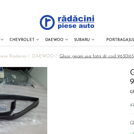
CHEVROLET
DAEWOO
SUBARU
PORTBAGAJUL
iese Radacini /
DAEWOO /
Glisor geam usa fata dr cod 963016
G
G
4
G