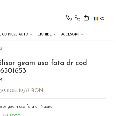
RO
 CU PIESE AUTO
LICHIDE
ACCESORII
53
lisor geam usa fata dr cod
96301653
M
19,87 RON
7,63 RON
lisor geam usa fata dr Nubira