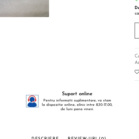
Du
ca
C
Ai
Suport online
Pentru informatii suplimentare, va stam
la dispozitie online, zilnic intre 8,30-17,00,
de luni pana vineri.
DESCRIERE
REVIEW-URI
(0)