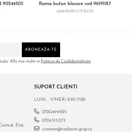
od 90244505
Rama buton blocare cod 96191187
Ro
2,84 RON
0,99 RON
ului. Afla mai multe in
Politica de Confidentialitate
SUPORT CLIENTI
LUNI - VINERI 8.30-17.00
0720.499.825
0724.515.273
Central, Etaj
comenzi@radacini-grup.ro