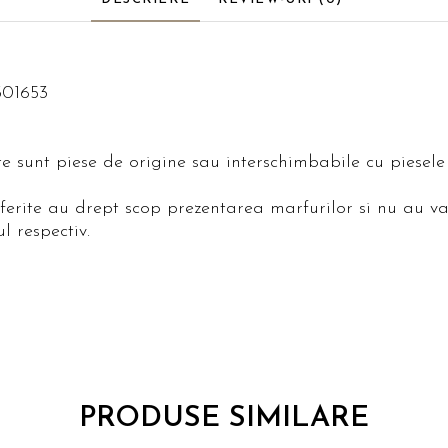
301653
ite sunt piese de origine sau interschimbabile cu piese
oferite au drept scop prezentarea marfurilor si nu au va
l respectiv.
PRODUSE SIMILARE