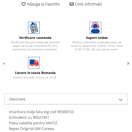
Adauga la Favorite
Cere informatii
Verificare comanda
Suport online
Verificam fiecare comanda primita
Pentru informatii suplimentare, va
dupa seria de caroserie (V.I.N.)
stam la dispozitie online, zilnic intre
transmisa la lansarea comenzii.
8,30-17,00, de luni pana vineri.
Livrare in toata Romania
Livram oriunde in tara si in UE.
Descriere
Intaritura stalp fata stg cod 96568733
Echivalent cu 96527451
Piesa valabila pentru MATIZ
Reper Original GM Coreea