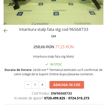
MOKKA / MOKKA X 2013-2019
SPARK M200 2005-2010
Mazda CX-80 KL
SX4 S-CROSS Hybrid 48V 2020-
MOVANO
SPARK M300 2010-2018
prezent
TIGRA-B 2004-2009
S-CROSS HYBRID 48V 2022-prezent
VECTRA-C 2002-2008
VITARA 2015-prezent
Intaritura stalp fata stg cod 96568733
VIVARO
VITARA Hybrid 48V 2020-prezent
GM
ZAFIRA
VITARA Strong Hybrid 140V 2022-
prezent
258,66 RON
77,25 RON
eVitara 2025-prezent
Intaritura stalp fata stg Matiz
IN STOC
Durata de livrare:
24-60 ore * Termenul estimativ va fi confirmat de
catre colegii de la Suport Online dupa plasarea comenzii.
ADAUGA IN COS
Cod Produs:
DW96568733
Ai nevoie de ajutor?
0720.499.825
/
0724.515.273