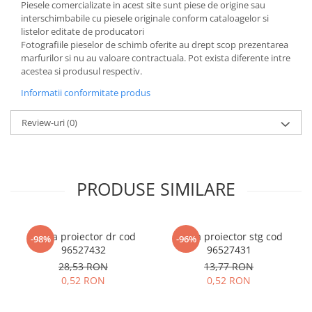
Piesele comercializate in acest site sunt piese de origine sau
interschimbabile cu piesele originale conform cataloagelor si
listelor editate de producatori
Fotografiile pieselor de schimb oferite au drept scop prezentarea
marfurilor si nu au valoare contractuala. Pot exista diferente intre
acestea si produsul respectiv.
Informatii conformitate produs
Review-uri
(0)
PRODUSE SIMILARE
Rama proiector dr cod
Rama proiector stg cod
-98%
-96%
96527432
96527431
28,53 RON
13,77 RON
0,52 RON
0,52 RON