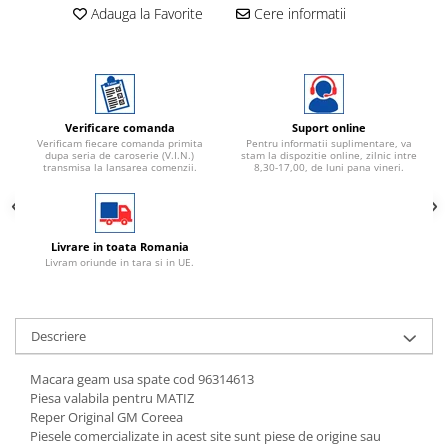
Adauga la Favorite
Cere informatii
Verificare comanda
Suport online
Verificam fiecare comanda primita
Pentru informatii suplimentare, va
dupa seria de caroserie (V.I.N.)
stam la dispozitie online, zilnic intre
transmisa la lansarea comenzii.
8,30-17,00, de luni pana vineri.
Livrare in toata Romania
Livram oriunde in tara si in UE.
Descriere
Macara geam usa spate cod 96314613
Piesa valabila pentru MATIZ
Reper Original GM Coreea
Piesele comercializate in acest site sunt piese de origine sau