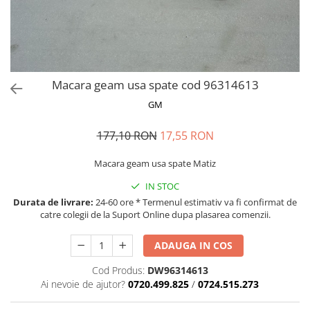
MOKKA / MOKKA X 2013-2019
SPARK M200 2005-2010
Mazda CX-80 KL
SX4 S-CROSS Hybrid 48V 2020-
MOVANO
SPARK M300 2010-2018
prezent
TIGRA-B 2004-2009
S-CROSS HYBRID 48V 2022-prezent
VECTRA-C 2002-2008
VITARA 2015-prezent
Macara geam usa spate cod 96314613
VIVARO
VITARA Hybrid 48V 2020-prezent
GM
ZAFIRA
VITARA Strong Hybrid 140V 2022-
prezent
177,10 RON
17,55 RON
eVitara 2025-prezent
Macara geam usa spate Matiz
IN STOC
Durata de livrare:
24-60 ore * Termenul estimativ va fi confirmat de
catre colegii de la Suport Online dupa plasarea comenzii.
ADAUGA IN COS
Cod Produs:
DW96314613
Ai nevoie de ajutor?
0720.499.825
/
0724.515.273