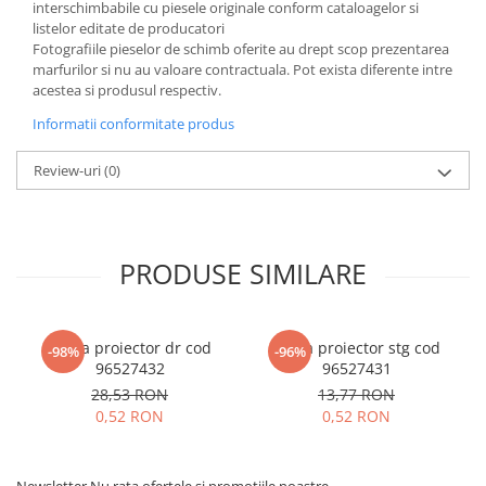
interschimbabile cu piesele originale conform cataloagelor si
listelor editate de producatori
Fotografiile pieselor de schimb oferite au drept scop prezentarea
marfurilor si nu au valoare contractuala. Pot exista diferente intre
acestea si produsul respectiv.
Informatii conformitate produs
Review-uri
(0)
PRODUSE SIMILARE
Rama proiector dr cod
Rama proiector stg cod
-98%
-96%
96527432
96527431
28,53 RON
13,77 RON
0,52 RON
0,52 RON
Newsletter
Nu rata ofertele si promotiile noastre