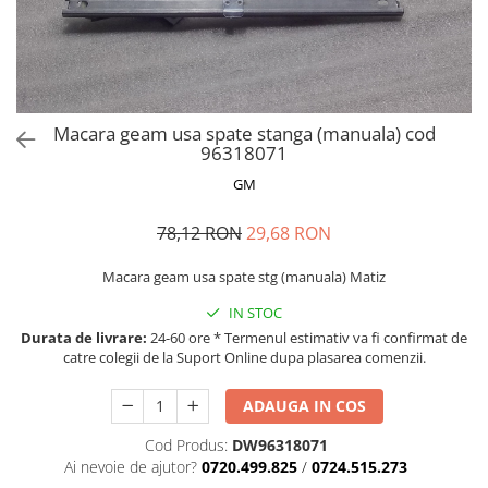
MOKKA / MOKKA X 2013-2019
SPARK M200 2005-2010
Mazda CX-80 KL
SX4 S-CROSS Hybrid 48V 2020-
MOVANO
SPARK M300 2010-2018
prezent
TIGRA-B 2004-2009
S-CROSS HYBRID 48V 2022-prezent
VECTRA-C 2002-2008
VITARA 2015-prezent
Macara geam usa spate stanga (manuala) cod
VIVARO
VITARA Hybrid 48V 2020-prezent
96318071
ZAFIRA
VITARA Strong Hybrid 140V 2022-
GM
prezent
78,12 RON
29,68 RON
eVitara 2025-prezent
Macara geam usa spate stg (manuala) Matiz
IN STOC
Durata de livrare:
24-60 ore * Termenul estimativ va fi confirmat de
catre colegii de la Suport Online dupa plasarea comenzii.
ADAUGA IN COS
Cod Produs:
DW96318071
Ai nevoie de ajutor?
0720.499.825
/
0724.515.273