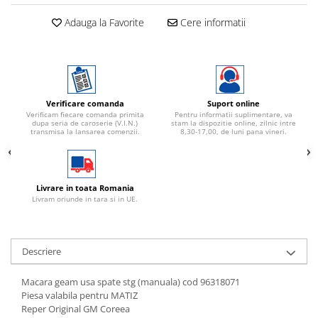
Adauga la Favorite
Cere informatii
Verificare comanda
Suport online
Verificam fiecare comanda primita
Pentru informatii suplimentare, va
dupa seria de caroserie (V.I.N.)
stam la dispozitie online, zilnic intre
transmisa la lansarea comenzii.
8,30-17,00, de luni pana vineri.
Livrare in toata Romania
Livram oriunde in tara si in UE.
Descriere
Macara geam usa spate stg (manuala) cod 96318071
Piesa valabila pentru MATIZ
Reper Original GM Coreea