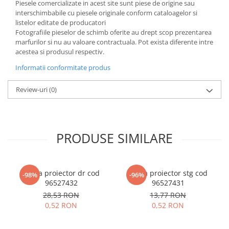
Piesele comercializate in acest site sunt piese de origine sau
interschimbabile cu piesele originale conform cataloagelor si
listelor editate de producatori
Fotografiile pieselor de schimb oferite au drept scop prezentarea
marfurilor si nu au valoare contractuala. Pot exista diferente intre
acestea si produsul respectiv.
Informatii conformitate produs
Review-uri
(0)
PRODUSE SIMILARE
Rama proiector dr cod
Rama proiector stg cod
-98%
-96%
96527432
96527431
28,53 RON
13,77 RON
0,52 RON
0,52 RON