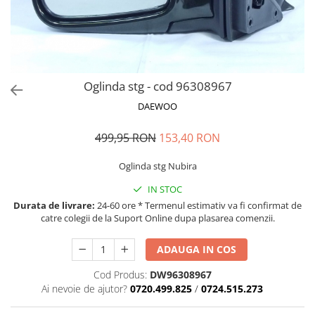
MOKKA / MOKKA X 2013-2019
SPARK M200 2005-2010
Mazda CX-80 KL
SX4 S-CROSS Hybrid 48V 2020-
MOVANO
SPARK M300 2010-2018
prezent
TIGRA-B 2004-2009
S-CROSS HYBRID 48V 2022-prezent
VECTRA-C 2002-2008
VITARA 2015-prezent
Oglinda stg - cod 96308967
VIVARO
VITARA Hybrid 48V 2020-prezent
DAEWOO
ZAFIRA
VITARA Strong Hybrid 140V 2022-
prezent
499,95 RON
153,40 RON
eVitara 2025-prezent
Oglinda stg Nubira
IN STOC
Durata de livrare:
24-60 ore * Termenul estimativ va fi confirmat de
catre colegii de la Suport Online dupa plasarea comenzii.
ADAUGA IN COS
Cod Produs:
DW96308967
Ai nevoie de ajutor?
0720.499.825
/
0724.515.273