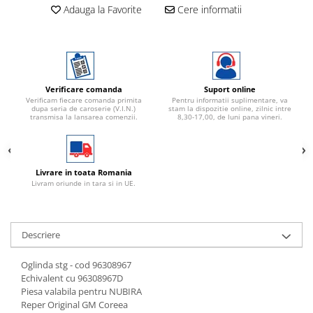
Adauga la Favorite
Cere informatii
Verificare comanda
Suport online
Verificam fiecare comanda primita
Pentru informatii suplimentare, va
dupa seria de caroserie (V.I.N.)
stam la dispozitie online, zilnic intre
transmisa la lansarea comenzii.
8,30-17,00, de luni pana vineri.
Livrare in toata Romania
Livram oriunde in tara si in UE.
Descriere
Oglinda stg - cod 96308967
Echivalent cu 96308967D
Piesa valabila pentru NUBIRA
Reper Original GM Coreea