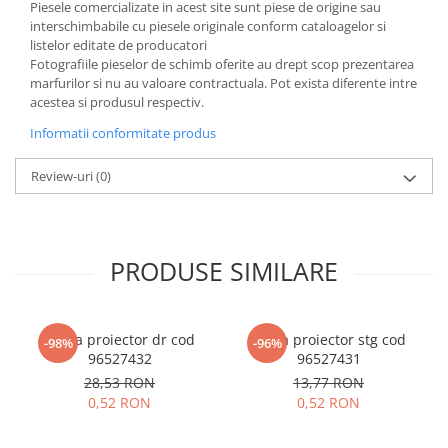
Piesele comercializate in acest site sunt piese de origine sau
interschimbabile cu piesele originale conform cataloagelor si
listelor editate de producatori
Fotografiile pieselor de schimb oferite au drept scop prezentarea
marfurilor si nu au valoare contractuala. Pot exista diferente intre
acestea si produsul respectiv.
Informatii conformitate produs
Review-uri
(0)
PRODUSE SIMILARE
Rama proiector dr cod
Rama proiector stg cod
-98%
-96%
96527432
96527431
28,53 RON
13,77 RON
0,52 RON
0,52 RON