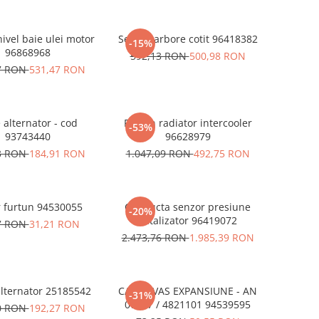
ivel baie ulei motor
Senzor arbore cotit 96418382
-15%
96868968
592,13 RON
500,98 RON
7 RON
531,47 RON
e alternator - cod
Furtun radiator intercooler
-53%
93743440
96628979
3 RON
184,91 RON
1.047,09 RON
492,75 RON
r furtun 94530055
Conducta senzor presiune
-20%
catalizator 96419072
7 RON
31,21 RON
2.473,76 RON
1.985,39 RON
lternator 25185542
CAPAC VAS EXPANSIUNE - AN
-31%
07<17 / 4821101 94539595
0 RON
192,27 RON