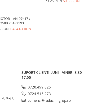
73,25 RON
50,55 RON
MOTOR - AN 07<17 /
2589 25182193
54 RON
1.454,63 RON
SUPORT CLIENTI
LUNI - VINERI 8.30-
17.00
0720.499.825
0724.515.273
al, Etaj 1,
comenzi@radacini-grup.ro