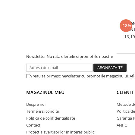
BUSON 
-18%
ANT
16,1
Newsletter
Nu rata ofertele si promotiile noastre
Vreau sa primesc newsletter cu promotiile magazinului. Af
MAGAZINUL MEU
CLIENTI
Despre noi
Metode de
Termeni si conditii
Politica d
Politica de confidentialitate
Garantia 
Contact
ANPC
Protectia avertizorilor in interes public