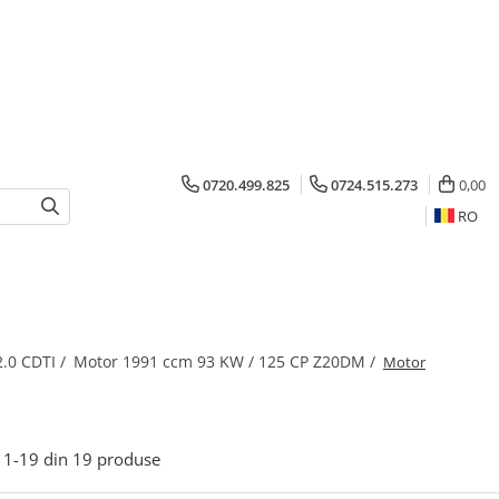
0720.499.825
0724.515.273
0,00
RO
2.0 CDTI /
Motor 1991 ccm 93 KW / 125 CP Z20DM /
Motor
1-
19
din
19
produse