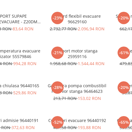
PORT SUPAPE
Racord flexibil evacuare
Senzor n
-23%
-20%
/EVACUARE - Z20DMH
96629160
05555 96440156
13 RON
83,64 RON
2.732,77 RON
2.096,94 RON
662,1
emperatura evacuare
Suport motor stanga
Fuli
-21%
-61%
lizator 55579846
25959116
74 RON
994,28 RON
1.958,68 RON
1.544,44 RON
479,8
a chiulasa 96440165
Garnitura pompa combustibil
Colie
-28%
-20%
rezervor stanga 96464623
53 RON
529,86 RON
38,8
213,71 RON
153,02 RON
ri admisie 96440191
Culbutori evacuare 96440192
Curea a
-52%
-65%
5 RON
372,63 RON
407,58 RON
193,88 RON
555,5