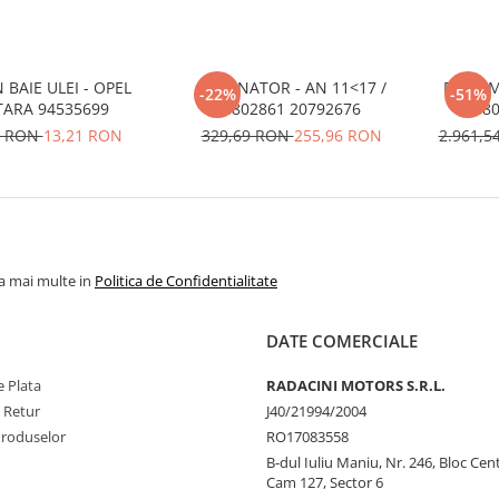
BAIE ULEI - OPEL
REZONATOR - AN 11<17 /
FULIE 
-22%
-51%
ARA 94535699
4802861 20792676
480
9 RON
13,21 RON
329,69 RON
255,96 RON
2.961,
la mai multe in
Politica de Confidentialitate
DATE COMERCIALE
 Plata
RADACINI MOTORS S.R.L.
e Retur
J40/21994/2004
Produselor
RO17083558
B-dul Iuliu Maniu, Nr. 246, Bloc Centr
Cam 127, Sector 6