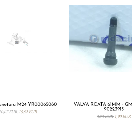
planetara M24 YR00065080
VALVA ROATA 61MM - GM 
90223915
20,67 EUR
15,92 EUR
3,73 EUR
1,90 EUR