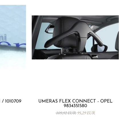
/ 1010709
UMERAS FLEX CONNECT - OPEL
9834351580
109,92 EUR
95,29 EUR