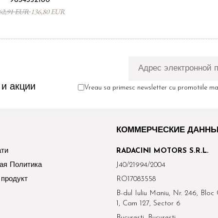
62,91 EUR
136,80 EUR
и акции
Vreau sa primesc newsletter cu promotiile mag
КОММЕРЧЕСКИЕ ДАНН
ати
RADACINI MOTORS S.R.L.
ая Политика
J40/21994/2004
 продукт
RO17083558
B-dul Iuliu Maniu, Nr. 246, Bloc 
1, Cam 127, Sector 6
Bucuresti, Bucuresti