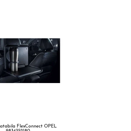
atabila FlexConnect OPEL
9834352180