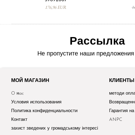
176,96 EUR
1
Рассылка
Не пропустите наши предложения 
МОЙ МАГАЗИН
КЛИЕНТЫ
O нac
методи опл
Условия использования
Возвращенн
Политика конфиденциальности
Гарантия на
Контакт
ANPC
захист зведених у громадському інтересі