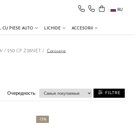
RU
 CU PIESE AUTO
LICHIDE
ACCESORII
KW / 250 CP Z28NET /
Caroserie
FILTRE
Очередность:
-13%