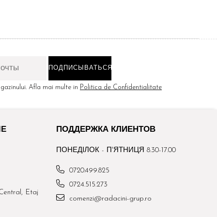
azinului. Afla mai multe in
Politica de Confidentialitate
ЫЕ
ПОДДЕРЖКА КЛИЕНТОВ
ПОНЕДІЛОК - П'ЯТНИЦЯ 8.30-17.00
0720.499.825
0724.515.273
Central, Etaj
comenzi@radacini-grup.ro