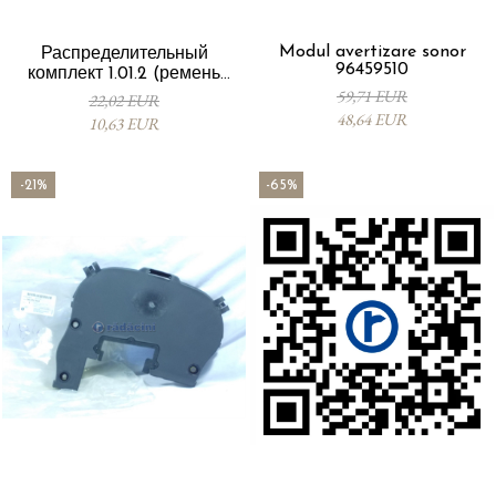
Modul avertizare sonor
Распределительный
96459510
комплект 1.01.2 (ремень
времени)-производитель
59,71 EUR
22,02 EUR
Гейтс 96610029
48,64 EUR
10,63 EUR
-21%
-65%