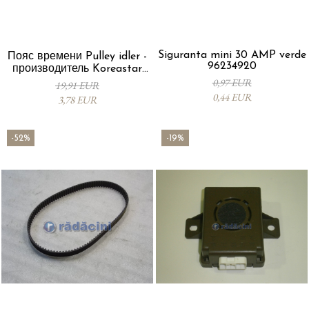
Siguranta mini 30 AMP verde
Пояс времени Pulley idler -
96234920
производитель Koreastar
24436052
0,97 EUR
19,91 EUR
0,44 EUR
3,78 EUR
-52%
-19%