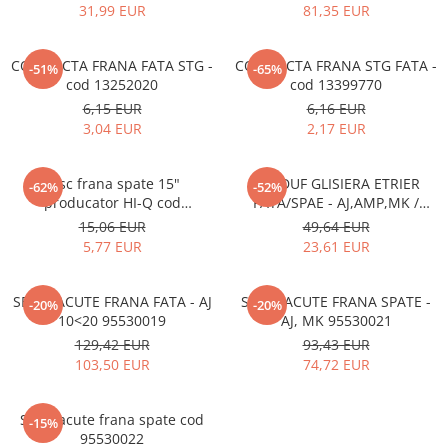
31,99 EUR
81,35 EUR
CONDUCTA FRANA FATA STG -
CONDUCTA FRANA STG FATA -
-51%
-65%
cod 13252020
cod 13399770
6,15 EUR
6,16 EUR
3,04 EUR
2,17 EUR
Disc frana spate 15"
BURDUF GLISIERA ETRIER
-62%
-52%
producator HI-Q cod
FATA/SPAE - AJ,AMP,MK /
13502135
1605174 13418686
15,06 EUR
49,64 EUR
5,77 EUR
23,61 EUR
SET PLACUTE FRANA FATA - AJ
SET PLACUTE FRANA SPATE -
-20%
-20%
10<20 95530019
AJ, MK 95530021
129,42 EUR
93,43 EUR
103,50 EUR
74,72 EUR
Set placute frana spate cod
-15%
95530022