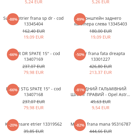
MOKKA / MOKKA X 2013-2019
SPARK M200 2005-2010
5,24 EUR
5,26 EUR
Mazda CX-80 KL
SX4 S-CROSS Hybrid 48V 2020-
MOVANO
SPARK M300 2010-2018
prezent
Suport etrier frana sp dr - cod
Кронштейн заднего
TIGRA-B 2004-2009
-88%
-89%
S-CROSS HYBRID 48V 2022-prezent
13345404
калипера слева 13345403
VECTRA-C 2002-2008
VITARA 2015-prezent
162,40 EUR
180,00 EUR
19,09 EUR
19,09 EUR
VIVARO
VITARA Hybrid 48V 2020-prezent
ZAFIRA
VITARA Strong Hybrid 140V 2022-
ETRIER DR SPATE 15'' - cod
Etrier frana fata dreapta
-66%
-50%
prezent
13407169
13301227
eVitara 2025-prezent
237,07 EUR
426,80 EUR
79,98 EUR
213,37 EUR
ETRIER STG SPATE 15'' - cod
ПЕРЕДНИЙ ГАЛЬМІВНИЙ
-66%
-81%
13407168
ШЛАНГ ПРАВИЙ - Opel Astra-
J / Ampera 39041648
237,07 EUR
49,63 EUR
79,98 EUR
9,54 EUR
Kit etansare etrier 13319562
Maneta frana mana 95316787
-20%
-82%
39,85 EUR
444,66 EUR