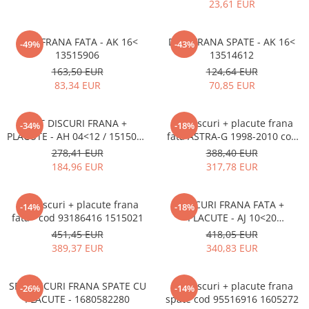
MOKKA / MOKKA X 2013-2019
SPARK M200 2005-2010
23,61 EUR
Mazda CX-80 KL
SX4 S-CROSS Hybrid 48V 2020-
MOVANO
SPARK M300 2010-2018
prezent
DISC FRANA FATA - AK 16<
DISC FRANA SPATE - AK 16<
TIGRA-B 2004-2009
-49%
-43%
S-CROSS HYBRID 48V 2022-prezent
13515906
13514612
VECTRA-C 2002-2008
VITARA 2015-prezent
163,50 EUR
124,64 EUR
83,34 EUR
70,85 EUR
VIVARO
VITARA Hybrid 48V 2020-prezent
ZAFIRA
VITARA Strong Hybrid 140V 2022-
SET DISCURI FRANA +
Set discuri + placute frana
-34%
-18%
prezent
PLACUTE - AH 04<12 / 1515032
fata ASTRA-G 1998-2010 cod
eVitara 2025-prezent
93169521
93175456 1515000
278,41 EUR
388,40 EUR
184,96 EUR
317,78 EUR
Set discuri + placute frana
DISCURI FRANA FATA +
-14%
-18%
fata - cod 93186416 1515021
PLACUTE - AJ 10<20
1680581980
451,45 EUR
418,05 EUR
389,37 EUR
340,83 EUR
SET DISCURI FRANA SPATE CU
Set discuri + placute frana
-26%
-14%
PLACUTE - 1680582280
spate cod 95516916 1605272