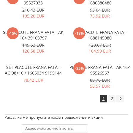
95527033
1680880480
210,43 EUR
93,04 EUR
105,20 EUR
75,92 EUR
SET PLACUTE FRANA FATA - AK
SET PLACUTE FRANA FATA -
-15%
-18%
16< 39103797
1688145080
149,53 EUR
128,67 EUR
126,58 EUR
104,99 EUR
SET PLACUTE FRANA FATA -
PLACUTE FRANA FATA - AK 16<
-35%
AG 98<10 / 1605034 9195144
95526567
78,42 EUR
89,76 EUR
58,57 EUR
1
2
Рассылка
Не пропустите наши предложения и акции