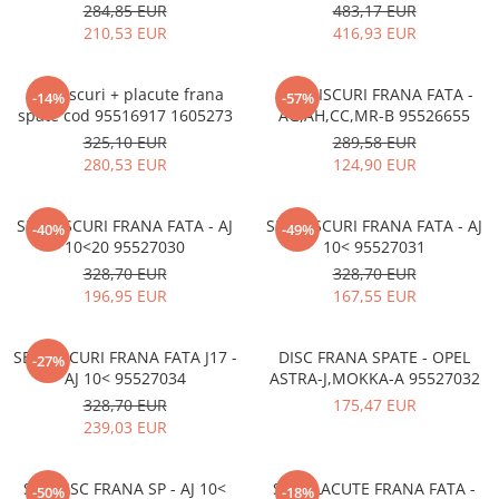
284,85 EUR
483,17 EUR
210,53 EUR
416,93 EUR
Set discuri + placute frana
SET DISCURI FRANA FATA -
-14%
-57%
spate cod 95516917 1605273
AG,AH,CC,MR-B 95526655
325,10 EUR
289,58 EUR
280,53 EUR
124,90 EUR
SET DISCURI FRANA FATA - AJ
SET DISCURI FRANA FATA - AJ
-40%
-49%
10<20 95527030
10< 95527031
328,70 EUR
328,70 EUR
196,95 EUR
167,55 EUR
SET DISCURI FRANA FATA J17 -
DISC FRANA SPATE - OPEL
-27%
AJ 10< 95527034
ASTRA-J,MOKKA-A 95527032
328,70 EUR
175,47 EUR
239,03 EUR
SET DISC FRANA SP - AJ 10<
SET PLACUTE FRANA FATA -
-50%
-18%