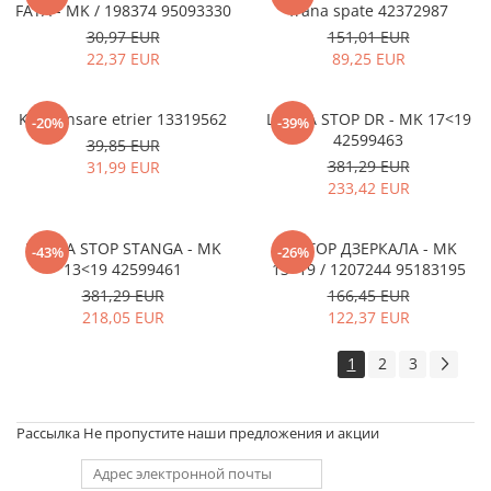
FATA - MK / 198374 95093330
frana spate 42372987
30,97 EUR
151,01 EUR
22,37 EUR
89,25 EUR
Kit etansare etrier 13319562
LAMPA STOP DR - MK 17<19
-20%
-39%
42599463
39,85 EUR
381,29 EUR
31,99 EUR
233,42 EUR
LAMPA STOP STANGA - MK
МОТОР ДЗЕРКАЛА - MK
-43%
-26%
13<19 42599461
13<19 / 1207244 95183195
381,29 EUR
166,45 EUR
218,05 EUR
122,37 EUR
1
2
3
Рассылка
Не пропустите наши предложения и акции