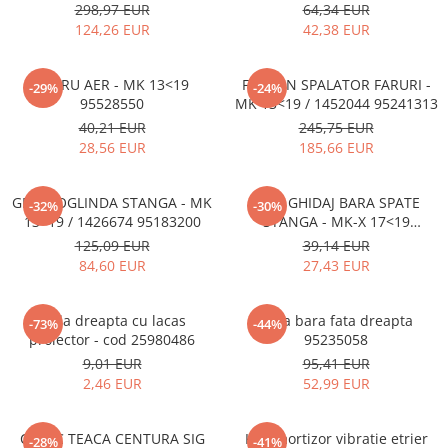
298,97 EUR
64,34 EUR
124,26 EUR
42,38 EUR
FILTRU AER - MK 13<19
FURTUN SPALATOR FARURI -
-29%
-24%
95528550
MK 13<19 / 1452044 95241313
40,21 EUR
245,75 EUR
28,56 EUR
185,66 EUR
GEAM OGLINDA STANGA - MK
SINA GHIDAJ BARA SPATE
-32%
-30%
13<19 / 1426674 95183200
STANGA - MK-X 17<19
42541314
125,09 EUR
39,14 EUR
84,60 EUR
27,43 EUR
Grila dreapta cu lacas
Grila bara fata dreapta
-73%
-44%
proiector - cod 25980486
95235058
9,01 EUR
95,41 EUR
2,46 EUR
52,99 EUR
CAPAC TEACA CENTURA SIG
Kit amortizor vibratie etrier
-28%
-41%