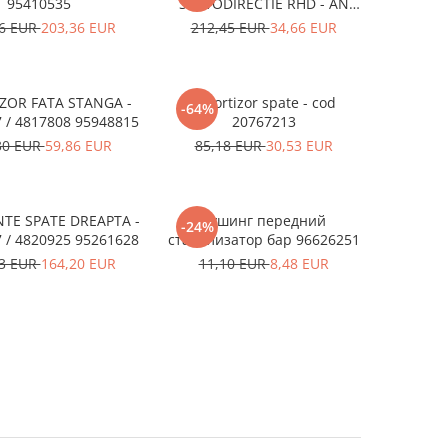
95410535
SERVODIRECTIE RHD - AN
07<17/ 4814201 96626699
46 EUR
203,36 EUR
212,45 EUR
34,66 EUR
ZOR FATA STANGA -
Amortizor spate - cod
-64%
 / 4817808 95948815
20767213
30 EUR
59,86 EUR
85,18 EUR
30,53 EUR
TE SPATE DREAPTA -
Бушинг передний
-24%
 / 4820925 95261628
стабилизатор бар 96626251
43 EUR
164,20 EUR
11,10 EUR
8,48 EUR