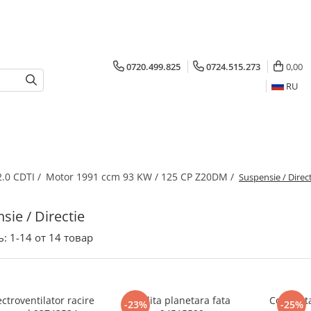
0720.499.825
0724.515.273
0,00
RU
2.0 CDTI /
Motor 1991 ccm 93 KW / 125 CP Z20DM /
Suspensie / Direc
sie / Directie
ь:
1-
14
от
14
товар
ectroventilator racire
Piulita planetara fata
Conducta
-23%
-25%