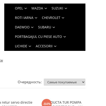
OPEL
MAZDA
SUZUKI
ROTI IARNA
CHEVROLET
DAEWOO
SUBARU
PORTBAGAJUL CU PIESE AUTO
LICHIDE
ACCESORII
tie
Очередность:
 retur servo directie
CONDUCTA TUR POMPA
-84%