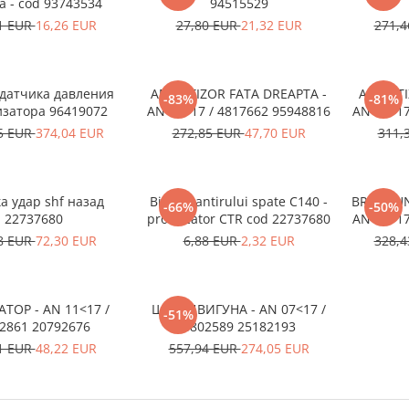
a - cod 93743534
94515529
1 EUR
16,26 EUR
27,80 EUR
21,32 EUR
271,
 датчика давления
AMORTIZOR FATA DREAPTA -
AMORTI
-83%
-81%
изатора 96419072
AN 07<17 / 4817662 95948816
AN 07<17
5 EUR
374,04 EUR
272,85 EUR
47,70 EUR
311,
а удар shf назад
Bieleta antirului spate C140 -
BRAT PUN
-66%
-50%
22737680
producator CTR cod 22737680
AN 07<17
8 EUR
72,30 EUR
6,88 EUR
2,32 EUR
328,
ТОР - AN 11<17 /
ШКІВ ДВИГУНА - AN 07<17 /
-51%
2861 20792676
4802589 25182193
1 EUR
48,22 EUR
557,94 EUR
274,05 EUR