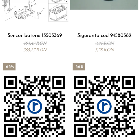
Senzor baterie 13505369
Siguranta cod 94580582
493,47 RON
9,84 RON
355,27 RON
3,28 RON
-66%
-66%