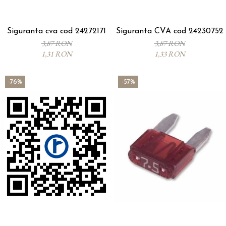
Siguranta cva cod 24272171
Siguranta CVA cod 24230752
3,87 RON
3,87 RON
1,31 RON
1,33 RON
-76%
-57%