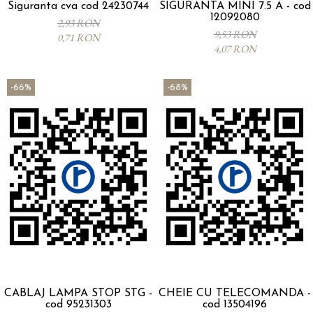
Siguranta cva cod 24230744
SIGURANTA MINI 7.5 A - cod
12092080
2,93 RON
9,53 RON
0,71 RON
4,07 RON
-66%
-68%
CABLAJ LAMPA STOP STG -
CHEIE CU TELECOMANDA -
cod 95231303
cod 13504196