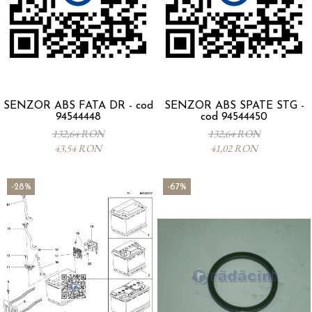
SENZOR ABS FATA DR - cod
SENZOR ABS SPATE STG -
94544448
cod 94544450
132,64 RON
132,64 RON
43,54 RON
41,02 RON
-28%
-67%