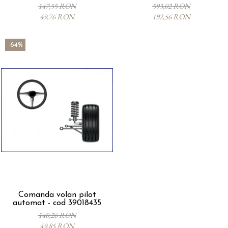
147,55 RON
593,02 RON
49,76 RON
192,56 RON
-64%
Comanda volan pilot
automat - cod 39018435
140,26 RON
49,85 RON