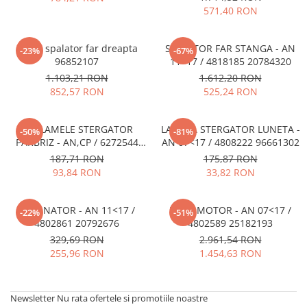
MOKKA / MOKKA X 2013-2019
SPARK M200 2005-2010
571,40 RON
Mazda CX-80 KL
SX4 S-CROSS Hybrid 48V 2020-
MOVANO
SPARK M300 2010-2018
prezent
TIGRA-B 2004-2009
Diuza spalator far dreapta
SPALATOR FAR STANGA - AN
S-CROSS HYBRID 48V 2022-prezent
-23%
-67%
96852107
11<17 / 4818185 20784320
VECTRA-C 2002-2008
VITARA 2015-prezent
1.103,21 RON
1.612,20 RON
VIVARO
VITARA Hybrid 48V 2020-prezent
852,57 RON
525,24 RON
ZAFIRA
VITARA Strong Hybrid 140V 2022-
prezent
SET LAMELE STERGATOR
LAMELA STERGATOR LUNETA -
-50%
-81%
PARBRIZ - AN,CP / 6272544
AN 07<17 / 4808222 96661302
eVitara 2025-prezent
93195946
187,71 RON
175,87 RON
93,84 RON
33,82 RON
REZONATOR - AN 11<17 /
FULIE MOTOR - AN 07<17 /
-22%
-51%
4802861 20792676
4802589 25182193
329,69 RON
2.961,54 RON
255,96 RON
1.454,63 RON
Newsletter
Nu rata ofertele si promotiile noastre