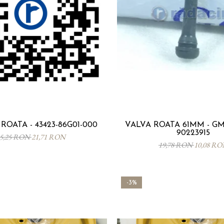
OATA - 43423-86G01-000
VALVA ROATA 61MM - GM 
90223915
5,25 RON
21,71 RON
19,78 RON
10,08 R
-3%