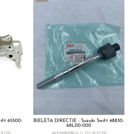
ift 65500-
BIELETA DIRECTIE - Suzuki Swift 48830-
68L00-000
01 RON
412,19 RON
de la 335,98 RON