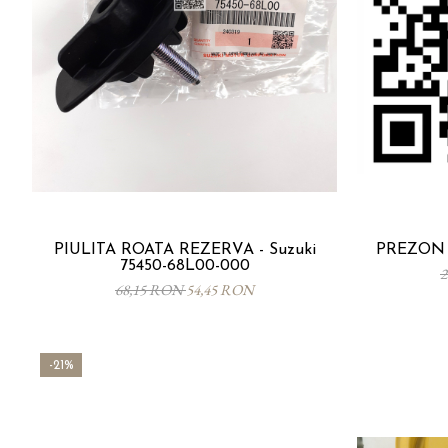
PIULITA ROATA REZERVA - Suzuki
PREZON R
75450-68L00-000
2
68,15 RON
54,45 RON
-21%