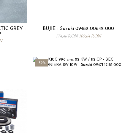
TIC GREY -
BUJIE - Suzuki 09482-00642-000
D
174,46 RON
109,64 RON
ON
-32%