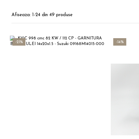
Afiseaza:
1-
24
din
49
produse
-21%
-14%