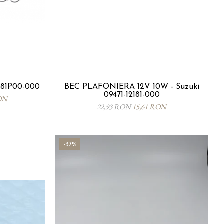
0-81P00-000
BEC PLAFONIERA 12V 10W - Suzuki
09471-12181-000
ON
22,93 RON
15,61 RON
-37%