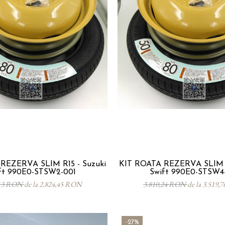
REZERVA SLIM R15 - Suzuki
KIT ROATA REZERVA SLIM R
ft 990E0-STSW2-001
Swift 990E0-STSW4
,13 RON
de la 2.824,45 RON
3.810,24 RON
de la 3.519
-27%