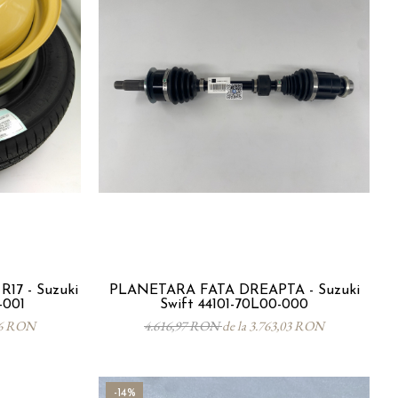
17 - Suzuki
PLANETARA FATA DREAPTA - Suzuki
-001
Swift 44101-70L00-000
,76 RON
4.616,97 RON
de la 3.763,03 RON
-14%