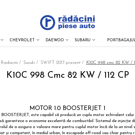
CHEVROLET
DAEWOO
SUBARU
PORTBAGAJUL
 Radacini /
Suzuki /
SWIFT 2017-prezent /
K10C 998 cmc 82 KW / 
K10C 998 Cmc 82 KW / 112 CP
MOTOR 1.0 BOOSTERJET 1
0 BOOSTERJET, este capabil să producă un cuplu motor echivalent celui gen
ă să garanteze o economie excelentă de combustibil. Sistemul de injecție d
lul de a asigura o valoare mare pentru cuplul motor încă de la un nivel s
at și competent, în mediul urban, în escapade off-road sau chiar pentru r