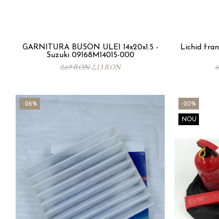
GARNITURA BUSON ULEI 14x20x1.5 -
Lichid fr
Suzuki 09168M14015-000
2,69 RON
2,13 RON
6
-26%
-20%
NOU