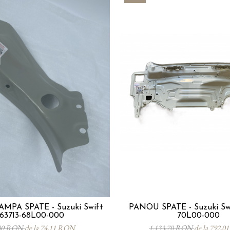
MPA SPATE - Suzuki Swift
PANOU SPATE - Suzuki Sw
63713-68L00-000
70L00-000
,00 RON
de la 74,11 RON
1.133,70 RON
de la 792,