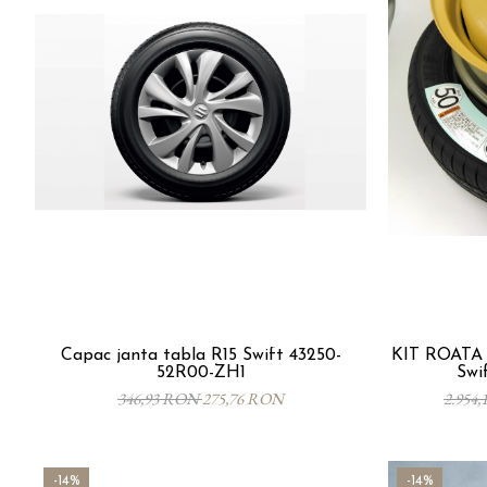
Capac janta tabla R15 Swift 43250-
KIT ROATA 
52R00-ZH1
Swi
346,93 RON
275,76 RON
2.954
-14%
-14%