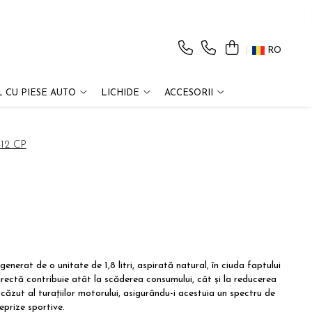
RO
 CU PIESE AUTO
LICHIDE
ACCESORII
112 CP
erat de o unitate de 1,8 litri, aspirată natural, în ciuda faptului
irectă contribuie atât la scăderea consumului, cât și la reducerea
căzut al turațiilor motorului, asigurându-i acestuia un spectru de
eprize sportive.