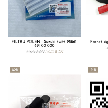
FILTRU POLEN - Suzuki Swift 95861-
Pachet si
69T00-000
2
135,51 RON
100,72 RON
-20%
-14%