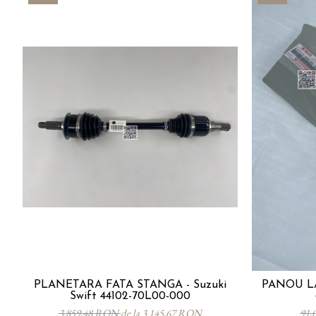
PLANETARA FATA STANGA - Suzuki
PANOU LA
Swift 44102-70L00-000
3.859,48 RON
de la 3.145,67 RON
91