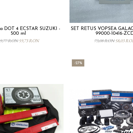
ana DOT 4 ECSTAR SUZUKI -
SET RETUS VOPSEA GALAC
500 ml
99000-10416-ZC
9,77 RON
59,73 RON
73,08 RON
58,03 R
-27%