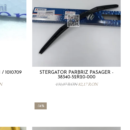
/ 1010709
STERGATOR PARBRIZ PASAGER -
38340-52R20-000
ON
131,07 RON
82,17 RON
-14%