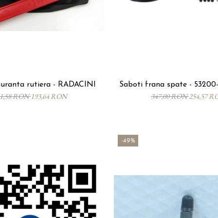
guranta rutiera - RADACINI
Saboti frana spate - 5320
41,58 RON
193,64 RON
347,00 RON
254,57 R
-49%