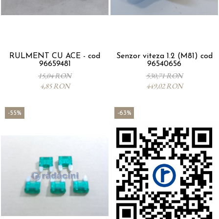
RULMENT CU ACE - cod
Senzor viteza 1.2 (M81) cod
96659481
96540656
15,04 RON
530,71 RON
4,85 RON
449,02 RON
-55%
-63%