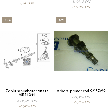
316,92 RON
1,38 RON
258,19 RON
-60%
-67%
Cablu schimbator viteze
Arbore primar cod 96157429
25186044
671,30 RON
2.335,08 RON
222,25 RON
929,80 RON