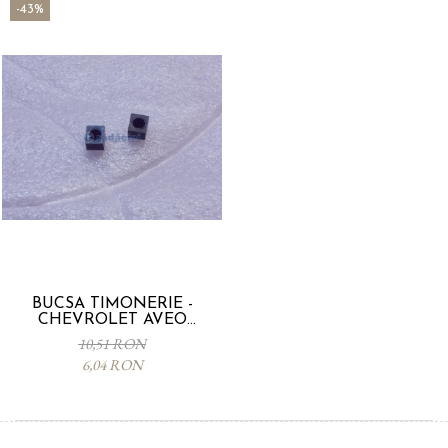
-43%
BUCSA TIMONERIE -
CHEVROLET AVEO
96238218
10,51 RON
6,04 RON