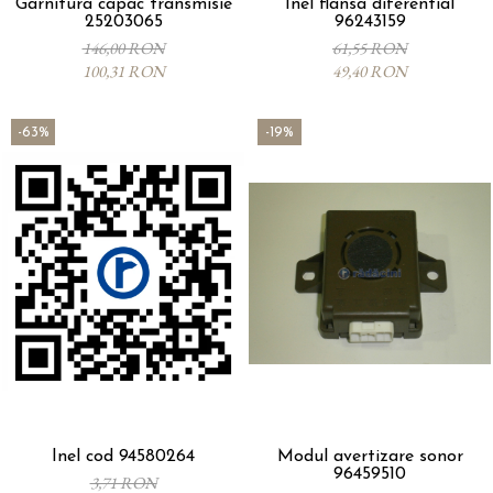
Garnitura capac transmisie
Inel flansa diferential
25203065
96243159
146,00 RON
61,55 RON
100,31 RON
49,40 RON
-63%
-19%
Inel cod 94580264
Modul avertizare sonor
96459510
3,71 RON