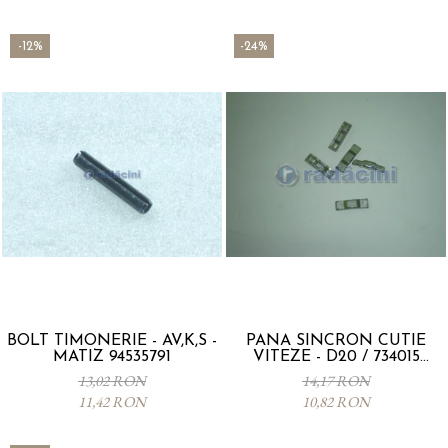
-12%
-24%
BOLT TIMONERIE - AV,K,S -
PANA SINCRON CUTIE
MATIZ 94535791
VITEZE - D20 / 734015
96180879
13,02 RON
14,17 RON
11,42 RON
10,82 RON