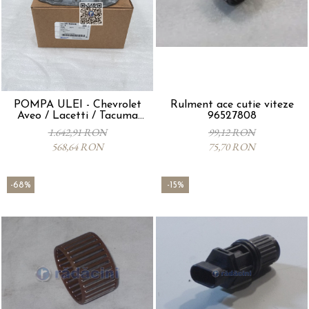
POMPA ULEI - Chevrolet
Rulment ace cutie viteze
Aveo / Lacetti / Tacuma
96527808
25182606
1.642,91 RON
99,12 RON
568,64 RON
75,70 RON
-68%
-15%