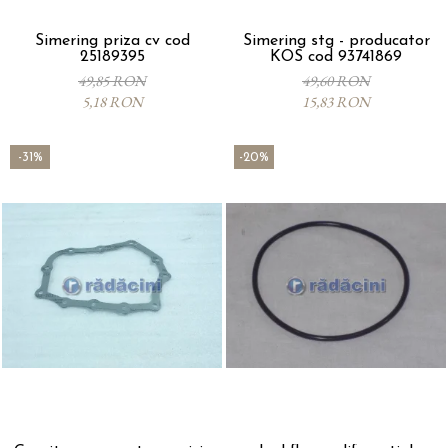
Simering priza cv cod
Simering stg - producator
25189395
KOS cod 93741869
49,85 RON
49,60 RON
5,18 RON
15,83 RON
-31%
-20%