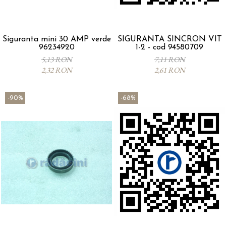
Siguranta mini 30 AMP verde
SIGURANTA SINCRON VIT
96234920
1-2 - cod 94580709
5,13 RON
7,11 RON
2,32 RON
2,61 RON
-90%
-68%