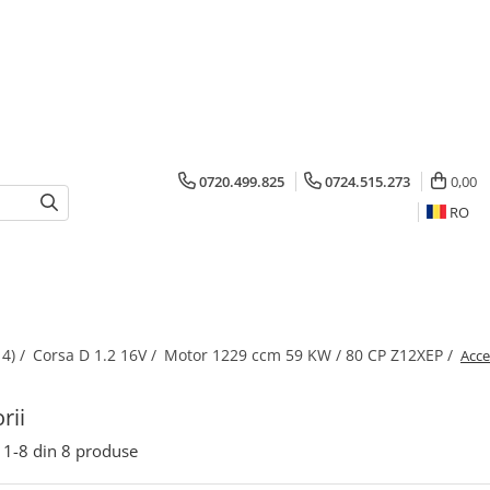
0720.499.825
0724.515.273
0,00
RO
4) /
Corsa D 1.2 16V /
Motor 1229 ccm 59 KW / 80 CP Z12XEP /
Acce
rii
1-
8
din
8
produse