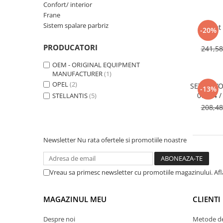
MOKKA / MOKKA X 2013-2019
SPARK M200 2005-2010
Confort/ interior
Mazda CX-80 KL
SX4 S-CROSS Hybrid 48V 2020-
Frane
MOVANO
SPARK M300 2010-2018
prezent
Sistem spalare parbriz
Pachet 
-20%
TIGRA-B 2004-2009
S-CROSS HYBRID 48V 2022-prezent
VECTRA-C 2002-2008
PRODUCATORI
241,5
VITARA 2015-prezent
VIVARO
OEM - ORIGINAL EQUIPMENT
VITARA Hybrid 48V 2020-prezent
MANUFACTURER
(1)
ZAFIRA
VITARA Strong Hybrid 140V 2022-
OPEL
(2)
SET COVO
-13%
prezent
07<14 /
STELLANTIS
(5)
eVitara 2025-prezent
208,4
Newsletter
Nu rata ofertele si promotiile noastre
Vreau sa primesc newsletter cu promotiile magazinului. Af
MAGAZINUL MEU
CLIENTI
Despre noi
Metode de