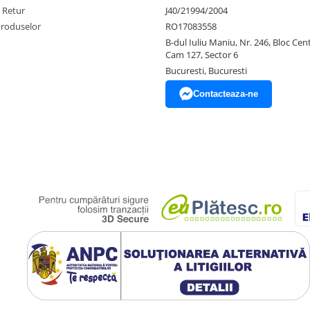
e Retur
J40/21994/2004
Produselor
RO17083558
B-dul Iuliu Maniu, Nr. 246, Bloc Centr
Cam 127, Sector 6
Bucuresti, Bucuresti
Contacteaza-ne