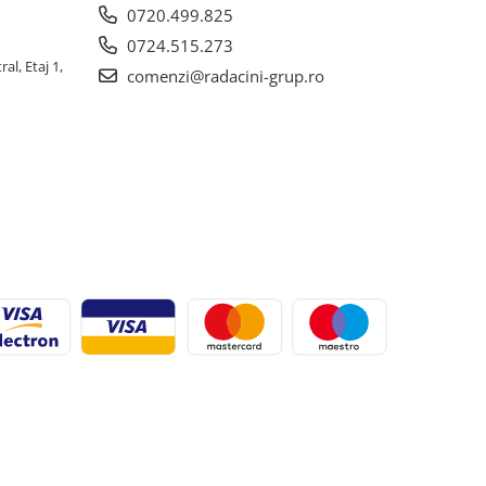
0720.499.825
0724.515.273
al, Etaj 1,
comenzi@radacini-grup.ro