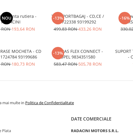
siguranta rutiera -
TAVA PORTBAGAJ - CD,CE /
Set co
NOU
-13%
-16%
RADACINI
1722338 93199292
CORS
8 RON
193,64 RON
499,83 RON
433,26 RON
330,0
RASE MOCHETA - CD
UMERAS FLEX CONNECT -
SUPORT 
-13%
 1724784 93199686
OPEL 9834351580
- 
8 RON
180,73 RON
583,47 RON
505,78 RON
la mai multe in
Politica de Confidentialitate
DATE COMERCIALE
 Plata
RADACINI MOTORS S.R.L.