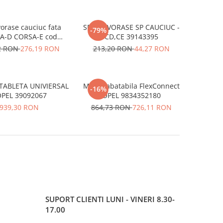
vorase cauciuc fata
SET COVORASE SP CAUCIUC -
-79%
A-D CORSA-E cod
CD,CE 39143395
39143393
2 RON
276,19 RON
213,20 RON
44,27 RON
TABLETA UNIVIERSAL
Masa rabatabila FlexConnect
-16%
OPEL 39092067
OPEL 9834352180
939,30 RON
864,73 RON
726,11 RON
SUPORT CLIENTI
LUNI - VINERI 8.30-
17.00