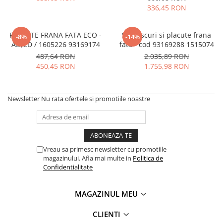
MOKKA / MOKKA X 2013-2019
SPARK M200 2005-2010
336,45 RON
Mazda CX-80 KL
SX4 S-CROSS Hybrid 48V 2020-
MOVANO
SPARK M300 2010-2018
prezent
TIGRA-B 2004-2009
PLACUTE FRANA FATA ECO -
Set discuri si placute frana
S-CROSS HYBRID 48V 2022-prezent
-8%
-14%
AD,CD / 1605226 93169174
fata - cod 93169288 1515074
VECTRA-C 2002-2008
VITARA 2015-prezent
487,64 RON
2.035,89 RON
VIVARO
VITARA Hybrid 48V 2020-prezent
450,45 RON
1.755,98 RON
ZAFIRA
VITARA Strong Hybrid 140V 2022-
prezent
Newsletter
Nu rata ofertele si promotiile noastre
eVitara 2025-prezent
Vreau sa primesc newsletter cu promotiile
magazinului. Afla mai multe in
Politica de
Confidentialitate
MAGAZINUL MEU
CLIENTI