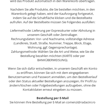
MOKKA / MOKKA X 2013-2019
SPARK M200 2005-2010
wird das Produkt automatisch in den Warenkorb übertragen.
Mazda CX-80 KL
SX4 S-CROSS Hybrid 48V 2020-
MOVANO
SPARK M300 2010-2018
prezent
Nachdem Sie alle Produkte, die Sie bestellen möchten, in den
Warenkorb gelegt haben, wird der Kaufvorgang fortgesetzt,
TIGRA-B 2004-2009
S-CROSS HYBRID 48V 2022-prezent
indem Sie auf die Schaltfläche klicken und die Bestellseite
VECTRA-C 2002-2008
aufrufen. Auf der Bestellseite müssen Sie Folgendes ausfüllen:
VITARA 2015-prezent
VIVARO
Liefermethode: Lieferung per Expresskurier oder Abholung in
VITARA Hybrid 48V 2020-prezent
unserem Geschäft oder Zentrallager.
ZAFIRA
VITARA Strong Hybrid 140V 2022-
Rechnungsdaten: Vor- und Nachname, vollständige Adresse
prezent
(Landkreis, Stadt, Straße, Nummer, Treppe, Block, Etage,
Wohnung, ggf. Gegensprechanlage).
eVitara 2025-prezent
Zahlungsmethode: Wählen Sie die Art und Weise, wie Sie die
Bestellung bezahlen möchten (KARTE oder per
BANKÜBERWEISUNG).
Wenn Sie sich dafür entscheiden, in unserem Geschäft ein Konto
zu eröffnen, können Sie sich mit dem eingegebenen
Benutzernamen und Passwort anmelden, um den Bestellverlauf
oder den Status aktueller Bestellungen anzuzeigen, Ihr Profil zu
ändern/löschen oder Folgebestellungen aufzugeben, ohne die
Kontaktdaten erneut eingeben zu müssen.
Bestellung per E-Mail
Sie können Ihre Bestellung per E-Mail an comenzi@radacini.ro