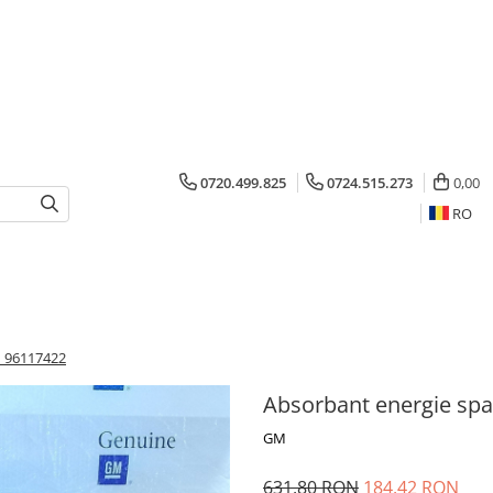
0720.499.825
0724.515.273
0,00
RO
d 96117422
Absorbant energie sp
GM
631,80 RON
184,42 RON