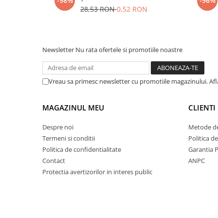
-98%
-96%
28,53 RON
0,52 RON
Newsletter
Nu rata ofertele si promotiile noastre
Vreau sa primesc newsletter cu promotiile magazinului. Af
MAGAZINUL MEU
CLIENTI
Despre noi
Metode de
Termeni si conditii
Politica d
Politica de confidentialitate
Garantia 
Contact
ANPC
Protectia avertizorilor in interes public