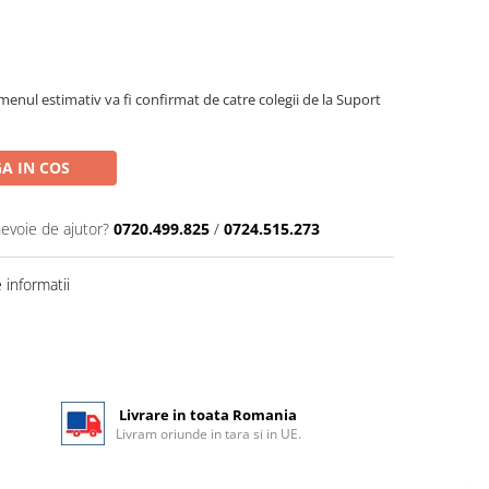
menul estimativ va fi confirmat de catre colegii de la Suport
A IN COS
nevoie de ajutor?
0720.499.825
/
0724.515.273
informatii
Livrare in toata Romania
Livram oriunde in tara si in UE.