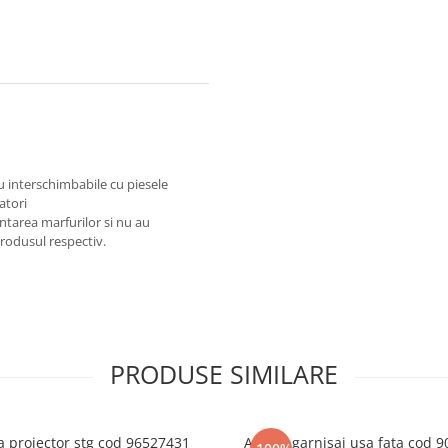
au interschimbabile cu piesele
atori
ntarea marfurilor si nu au
produsul respectiv.
PRODUSE SIMILARE
 proiector stg cod 96527431
Agrafa garnisaj usa fata cod 