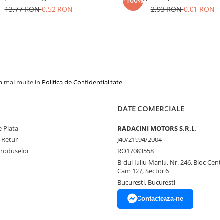
-100%
13,77 RON
0,52 RON
2,93 RON
0,01 RON
la mai multe in
Politica de Confidentialitate
DATE COMERCIALE
 Plata
RADACINI MOTORS S.R.L.
e Retur
J40/21994/2004
Produselor
RO17083558
B-dul Iuliu Maniu, Nr. 246, Bloc Centr
Cam 127, Sector 6
Bucuresti, Bucuresti
Contacteaza-ne