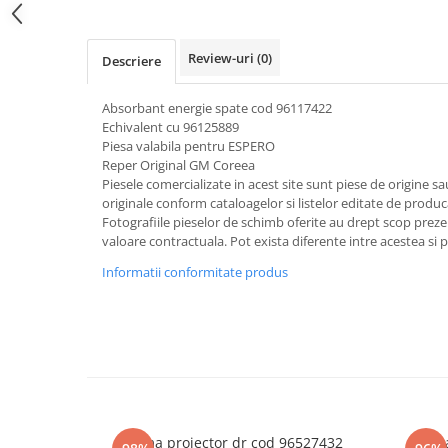
Review-uri
(0)
Descriere
Absorbant energie spate cod 96117422
Echivalent cu 96125889
Piesa valabila pentru ESPERO
Reper Original GM Coreea
Piesele comercializate in acest site sunt piese de origine s
originale conform cataloagelor si listelor editate de produc
Fotografiile pieselor de schimb oferite au drept scop preze
valoare contractuala. Pot exista diferente intre acestea si 
Informatii conformitate produs
Rama proiector dr cod 96527432
Rama