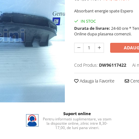
Absorbant energie spate Espero
IN STOC
Durata de livrare:
24-60 ore * Ter
Online dupa plasarea comenzii.
ADAUG
Cod Produs:
DW96117422
Ai 
Adauga la Favorite
Cere 
Suport online
Pentru informatii suplimentare, va stam
la dispozitie online, zilnic intre 8,30-
17,00, de luni pana vineri.