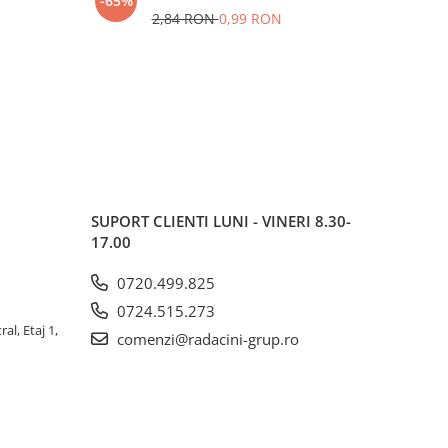
-65%
-92%
c
2,84 RON
0,99 RON
SUPORT CLIENTI
LUNI - VINERI 8.30-
17.00
0720.499.825
0724.515.273
al, Etaj 1,
comenzi@radacini-grup.ro